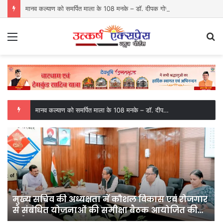
मानव कल्याण को समर्पित माला के 108 मनके – डॉ. दीपक गोस्वामी
Menu
S
fo
मानव कल्याण को समर्पित माला के 108 मनके – डॉ. दीपक गोस्वामी
मुख्य सचिव की अध्यक्षता में कौशल विकास एवं रोजगार
से संबंधित योजनाओं की समीक्षा बैठक आयोजित की
गई