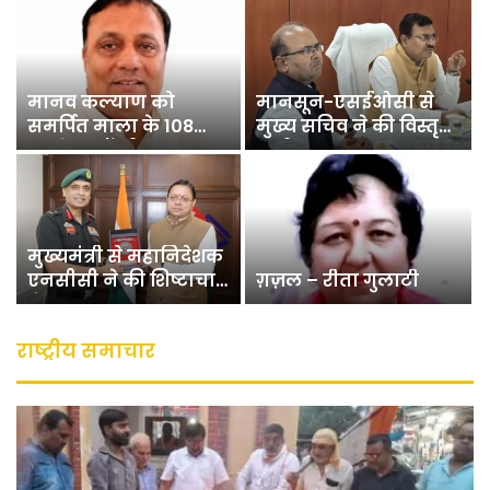
मानव कल्याण को
मानसून-एसईओसी से
समर्पित माला के 108
मुख्य सचिव ने की विस्तृत
मनके – डॉ. दीपक
समीक्षा
गोस्वामी
मुख्यमंत्री से महानिदेशक
एनसीसी ने की शिष्टाचार
ग़ज़ल – रीता गुलाटी
भेंट
राष्ट्रीय समाचार