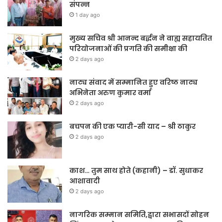
संपन्न
1 day ago
मुख्य सचिव श्री आनन्द बर्द्धन ने वाह्य सहायतित
परियोजनाओं की प्रगति की समीक्षा की
2 days ago
नाट्य संवाद में सम्मानित हुए वरिष्ठ नाट्य
अभिनेता अरुण कुमार वर्मा
2 days ago
बचपन की एक प्यारी-सी याद – श्री ठाकुर
2 days ago
काश… तुम साथ होते (कहानी) – डॉ. सुधाकर
आशावादी
2 days ago
नागरिक सम्मान समिति,द्वारा सभासदों सोहन