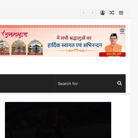
Log
Random
Sideb
In
Article
Search
for