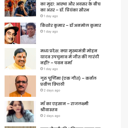
का मुद्दा: आस्था और अवसर के बीच
का अंतर – डॉ. प्रियंका सौरभ
1 day ago
किशोर कुमार – डॉ अनमोल कुमार
1 day ago
मध्य प्रदेश: क्या मुख्यमंत्री मोहन
यादव उपचुनाव में जीत की गारंटी
नहीं? – पवन वर्मा
1 day ago
गुरु पूर्णिमा (एक गीत) – कर्नल
प्रवीण त्रिपाठी
2 days ago
माँ का एहसान – राजलक्ष्मी
श्रीवास्तव
2 days ago