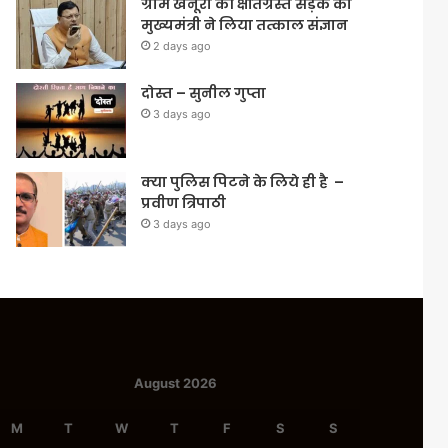
ग्राम खैनूरी की क्षतिग्रस्त सड़क का
मुख्यमंत्री ने लिया तत्काल संज्ञान
2 days ago
दोस्त – सुनील गुप्ता
3 days ago
क्या पुलिस पिटने के लिये ही है –
प्रवीण त्रिपाठी
3 days ago
August 2026
M
T
W
T
F
S
S