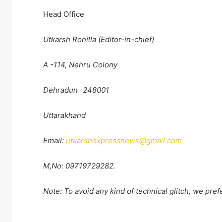
Head Office
Utkarsh Rohilla (Editor-in-chief)
A -114, Nehru Colony
Dehradun -248001
Uttarakhand
Email:
utkarshexpressnews@gmail.com
M,No: 09719729282.
Note: To avoid any kind of technical glitch, we pre