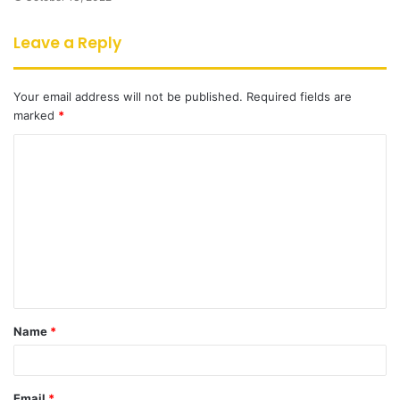
Leave a Reply
Your email address will not be published.
Required fields are
marked
*
C
o
m
m
e
n
t
Name
*
*
Email
*