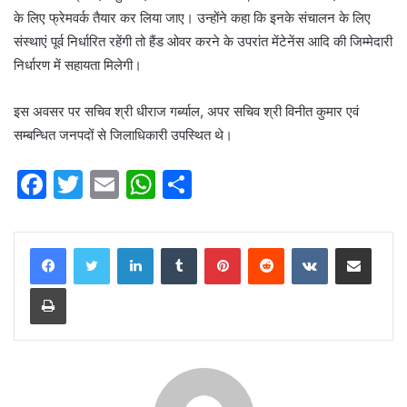
के लिए फ्रेमवर्क तैयार कर लिया जाए। उन्होंने कहा कि इनके संचालन के लिए
संस्थाएं पूर्व निर्धारित रहेंगी तो हैंड ओवर करने के उपरांत मेंटेनेंस आदि की जिम्मेदारी
निर्धारण में सहायता मिलेगी।
इस अवसर पर सचिव श्री धीराज गर्ब्याल, अपर सचिव श्री विनीत कुमार एवं
सम्बन्धित जनपदों से जिलाधिकारी उपस्थित थे।
F
T
E
W
S
a
w
m
h
h
c
itt
ai
at
ar
LinkedIn
Tumblr
Pinterest
Reddit
VKontakte
Share via Email
e
er
l
s
e
Print
b
A
o
p
o
p
k