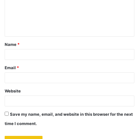
m
e
n
t
Name
*
*
Email
*
Website
Save my name, email, and website in this browser for the next
time I comment.