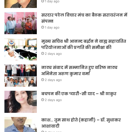
1 day ago
सरदार पटेल विचार मंच का बैठक सरायरंजन में
संपन्न
1 day ago
मुख्य सचिव श्री आनन्द बर्द्धन ने वाह्य सहायतित
परियोजनाओं की प्रगति की समीक्षा की
2 days ago
नाट्य संवाद में सम्मानित हुए वरिष्ठ नाट्य
अभिनेता अरुण कुमार वर्मा
2 days ago
बचपन की एक प्यारी-सी याद – श्री ठाकुर
2 days ago
काश… तुम साथ होते (कहानी) – डॉ. सुधाकर
आशावादी