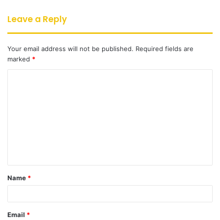
Leave a Reply
Your email address will not be published.
Required fields are
marked
*
C
o
m
m
e
n
t
Name
*
*
Email
*