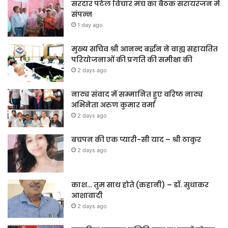
सरदार पटेल विचार मंच का बैठक सरायरंजन में
संपन्न
1 day ago
मुख्य सचिव श्री आनन्द बर्द्धन ने वाह्य सहायतित
परियोजनाओं की प्रगति की समीक्षा की
2 days ago
नाट्य संवाद में सम्मानित हुए वरिष्ठ नाट्य
अभिनेता अरुण कुमार वर्मा
2 days ago
बचपन की एक प्यारी-सी याद – श्री ठाकुर
2 days ago
काश… तुम साथ होते (कहानी) – डॉ. सुधाकर
आशावादी
2 days ago