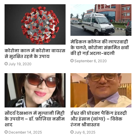
मेडिकल कॉलेज की लापरवाही
के चलते, कोरोना संक्रमित शवों
कोरोना काल में कोरोना वायरस
की हो गई अदला-बदली
से सुरक्षित रहने के उपाय
September 6, 2020
July 19, 2020
सौंदर्य देखभाल में मुल्तानी मिट्टी
ईश्वर की प्रोडक्ट पैकिंग इंडस्ट्री
के उपयोग – डाॅ. फ़ौज़िया नसीम
और इंसान (व्यंग्य) – विवेक
शाद
रंजन श्रीवास्तव
December 14, 2025
July 6, 2025