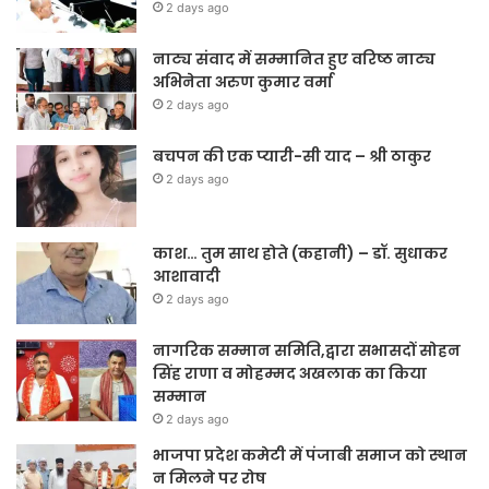
2 days ago
नाट्य संवाद में सम्मानित हुए वरिष्ठ नाट्य
अभिनेता अरुण कुमार वर्मा
2 days ago
बचपन की एक प्यारी-सी याद – श्री ठाकुर
2 days ago
काश… तुम साथ होते (कहानी) – डॉ. सुधाकर
आशावादी
2 days ago
नागरिक सम्मान समिति,द्वारा सभासदों सोहन
सिंह राणा व मोहम्मद अखलाक का किया
सम्मान
2 days ago
भाजपा प्रदेश कमेटी में पंजाबी समाज को स्थान
न मिलने पर रोष