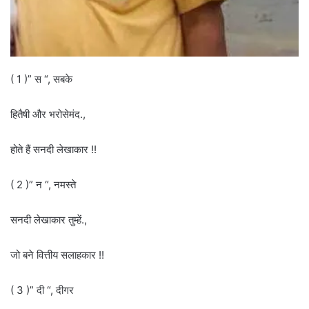
( 1 )” स “, सबके
हितैषी और भरोसेमंद.,
होते हैं सनदी लेखाकार !!
( 2 )” न “, नमस्ते
सनदी लेखाकार तुम्हें.,
जो बने वित्तीय सलाहकार !!
( 3 )” दी “, दीगर