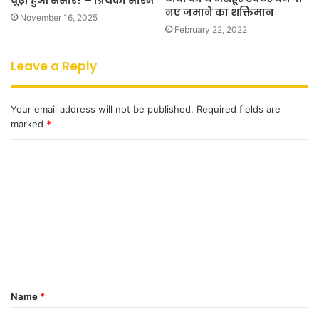
नए जमाने का शक्तिमान
November 16, 2025
February 22, 2022
Leave a Reply
Your email address will not be published.
Required fields are
marked
*
C
o
m
m
e
n
t
Name
*
*