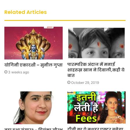
Related Articles
पारम्परिक अंदाज में मनाई
योगिनी एकादशी – सुनील गुप्ता
शाहरुख़ खान ने दिवाली,कही ये
3 weeks ago
बात
October 29, 2019
टीवी का ये मशहूर एक्टर बनेगा
बूढ़ा हुआ संसार? – प्रियंका सौरभ