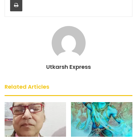
b
A
o
p
o
p
k
Utkarsh Express
Related Articles