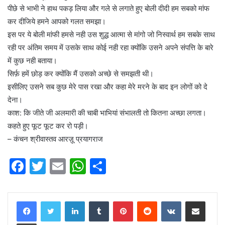
पीछे से भाभी ने हाथ पकड़ लिया और गले से लगाते हुए बोली दीदी हम सबको मांफ
कर दीजिये हमने आपको गलत समझा।
इस पर ये बोली मांफी हमसे नही उस शुद्ध आत्मा से मांगो जो निस्वार्थ हम सबके साथ
रही पर अंतिम समय में उसके साथ कोई नही रहा क्योंकि उसने अपने संपत्ति के बारे
में कुछ नही बताया।
सिर्फ़ हमें छोड़ कर क्योंकि मैं उसको अच्छे से समझती थी।
इसीलिए उसने सब कुछ मेरे पास रखा और कहा मेरे मरने के बाद इन लोगों को दे
देना।
काश: कि जीते जी अलमारी की चाबी भाभियां संभालती तो कितना अच्छा लगता।
कहते हुए फूट फूट कर रो पड़ी।
– कंचन श्रीवास्तव आरज़ू प्रयागराज
F
T
E
W
S
a
w
m
h
h
c
itt
ai
at
ar
LinkedIn
Tumblr
Pinterest
Reddit
VKontakte
Share via Email
e
er
l
s
e
Print