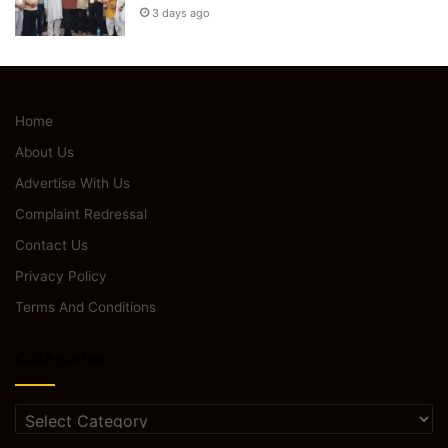
3 days ago
Home
About Us
Advertise With Us
Complaint Redressal
Contact Us
Privacy Policy
Terms And Conditions
Categories
Categories