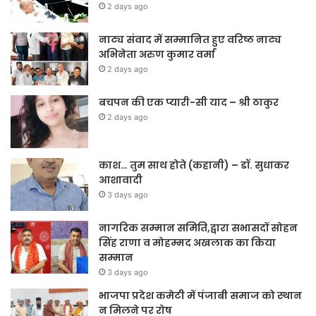
2 days ago
नाट्य संवाद में सम्मानित हुए वरिष्ठ नाट्य
अभिनेता अरुण कुमार वर्मा
2 days ago
बचपन की एक प्यारी-सी याद – श्री ठाकुर
2 days ago
काश… तुम साथ होते (कहानी) – डॉ. सुधाकर
आशावादी
3 days ago
नागरिक सम्मान समिति,द्वारा सभासदों सोहन
सिंह राणा व मोहम्मद अखलाक का किया
सम्मान
3 days ago
भाजपा प्रदेश कमेटी में पंजाबी समाज को स्थान
न मिलने पर रोष