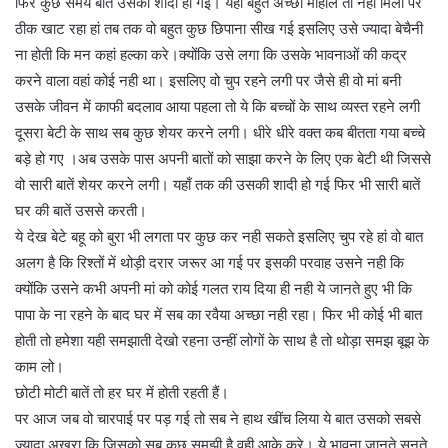
फिर कुछ समय बात उसकी शादी हो गई। यहाँ बहुत अच्छा माहौल तो नही मिला पर
ठीक खाट रहा हां तब तक वो बहुत कुछ छिपाना सीख गई इसलिए उसे ज्यादा बेचैनी
ना होती कि मन कहां हल्का करे।क्योंकि उसे लगा कि उसके भावनाओं की कद्र
करने वाला वहां कोई नही था। इसलिए वो चुप रहने लगी पर जैसे ही वो मां बनी
उसके जीवन में काफी बदलाव आया पहला तो ये कि बच्चों के साथ व्यस्त रहने लगी
दूसरा बेटी के साथ सब कुछ शेयर करने लगी। धीरे धीरे वक्त कब बीतता गया बच्चे
बड़े हो गए ।अब उसके पास अपनी बातों को साझा करने के लिए एक बेटी थी जिससे
वो सारी बातें शेयर करने लगी। यहाँ तक की उसकी शादी हो गई फिर भी सारी बातें
घर की बातें उससे करती।
ये देख बेटे बहू को बुरा भी लगता पर कुछ कर नही सकते इसलिए चुप रहे हां वो बात
अलग है कि रिश्तों में थोड़ी दरार जरूर आ गई पर इसकी परवाह उसने नही कि
क्योंकि उसने कभी अपनी मां को कोई गलत राय दिया ही नही ये जानते हुए भी कि
पापा के ना रहने के बाद घर में सब का रवैया अच्छा नही रहा। फिर भी कोई भी बात
होती तो हमेशा यही समझाती देखो रहना उन्हीं लोगों के साथ है तो थोड़ा समझ बूझ के
काम लो।
छोटी मोटी बातें तो हर घर में होती रहती हैं।
पर आज जब वो चारपाई पर पड़ गई तो सब ने हाथ खींच लिया ये बात उसको सबसे
ज्यादा अखरा कि जिसको सब कुछ समझी है वही आके करे। ये भावना जानते सुनते