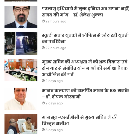
परमाणु हथियारों से मुक्त दुनिया अब सपना नहीं,
समय की मांग – डॉ. शैलेश शुक्ला
22 hours ago
स्कूटी सवार युवकों ने ऑफिस से लौट रही युवती
का पर्स छिना
22 hours ago
मुख्य सचिव की अध्यक्षता में कौशल विकास एवं
रोजगार से संबंधित योजनाओं की समीक्षा बैठक
आयोजित की गई
2 days ago
मानव कल्याण को समर्पित माला के 108 मनके
– डॉ. दीपक गोस्वामी
2 days ago
मानसून-एसईओसी से मुख्य सचिव ने की
विस्तृत समीक्षा
3 days ago