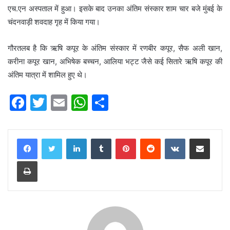
एच.एन अस्पताल में हुआ। इसके बाद उनका अंतिम संस्कार शाम चार बजे मुंबई के
चंदनवाड़ी शवदाह गृह में किया गया।
गौरतलब है कि ऋषि कपूर के अंतिम संस्कार में रणबीर कपूर, सैफ अली खान,
करीना कपूर खान, अभिषेक बच्चन, आलिया भट्ट जैसे कई सितारे ऋषि कपूर की
अंतिम यात्रा में शामिल हुए थे।
F
T
E
W
S
a
w
m
h
h
c
itt
ai
at
ar
LinkedIn
Tumblr
Pinterest
Reddit
VKontakte
Share via Email
e
er
l
s
e
Print
b
A
o
p
o
p
k