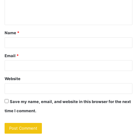
e
n
t
Name
*
*
Email
*
Website
Save my name, email, and website in this browser for the next
time I comment.