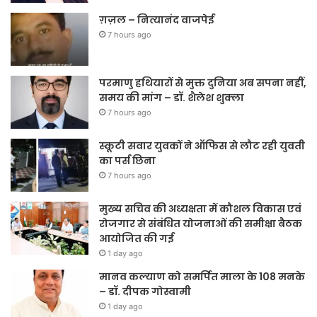
ग़ज़ल – नित्यानंद वाजपेई
7 hours ago
परमाणु हथियारों से मुक्त दुनिया अब सपना नहीं,
समय की मांग – डॉ. शैलेश शुक्ला
7 hours ago
स्कूटी सवार युवकों ने ऑफिस से लौट रही युवती
का पर्स छिना
7 hours ago
मुख्य सचिव की अध्यक्षता में कौशल विकास एवं
रोजगार से संबंधित योजनाओं की समीक्षा बैठक
आयोजित की गई
1 day ago
मानव कल्याण को समर्पित माला के 108 मनके
– डॉ. दीपक गोस्वामी
1 day ago