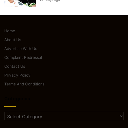
3 days ago
Home
About Us
Advertise With Us
Complaint Redressal
Contact Us
Privacy Policy
Terms And Conditions
Categories
Categories