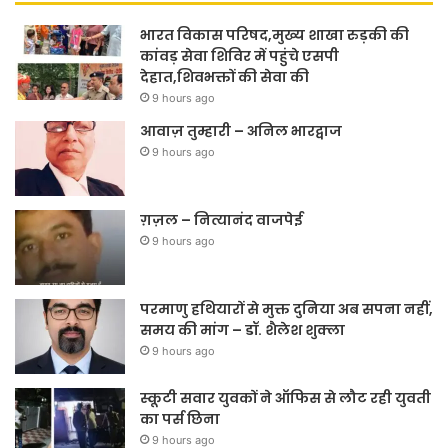
भारत विकास परिषद,मुख्य शाखा रुड़की की
कांवड़ सेवा शिविर में पहुंचे एसपी
देहात,शिवभक्तों की सेवा की
9 hours ago
आवाज़ तुम्हारी – अनिल भारद्वाज
9 hours ago
ग़ज़ल – नित्यानंद वाजपेई
9 hours ago
परमाणु हथियारों से मुक्त दुनिया अब सपना नहीं,
समय की मांग – डॉ. शैलेश शुक्ला
9 hours ago
स्कूटी सवार युवकों ने ऑफिस से लौट रही युवती
का पर्स छिना
9 hours ago