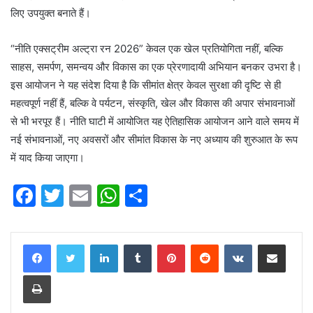
लिए उपयुक्त बनाते हैं।
“नीति एक्सट्रीम अल्ट्रा रन 2026” केवल एक खेल प्रतियोगिता नहीं, बल्कि
साहस, समर्पण, समन्वय और विकास का एक प्रेरणादायी अभियान बनकर उभरा है।
इस आयोजन ने यह संदेश दिया है कि सीमांत क्षेत्र केवल सुरक्षा की दृष्टि से ही
महत्वपूर्ण नहीं हैं, बल्कि वे पर्यटन, संस्कृति, खेल और विकास की अपार संभावनाओं
से भी भरपूर हैं। नीति घाटी में आयोजित यह ऐतिहासिक आयोजन आने वाले समय में
नई संभावनाओं, नए अवसरों और सीमांत विकास के नए अध्याय की शुरुआत के रूप
में याद किया जाएगा।
F
T
E
W
S
a
w
m
h
h
c
itt
ai
at
ar
LinkedIn
Tumblr
Pinterest
Reddit
VKontakte
Share via Email
e
er
l
s
e
Print
b
A
o
p