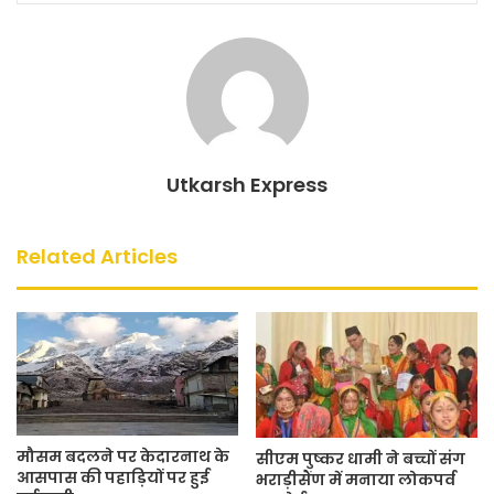
o
p
k
Utkarsh Express
Related Articles
मौसम बदलने पर केदारनाथ के
सीएम पुष्कर धामी ने बच्चों संग
आसपास की पहाड़ियों पर हुई
भराड़ीसैंण में मनाया लोकपर्व