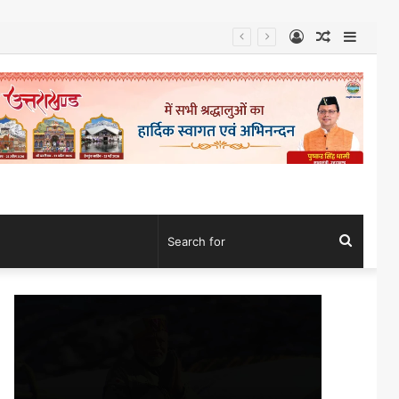
Log
Random
Sideb
In
Article
Search
for