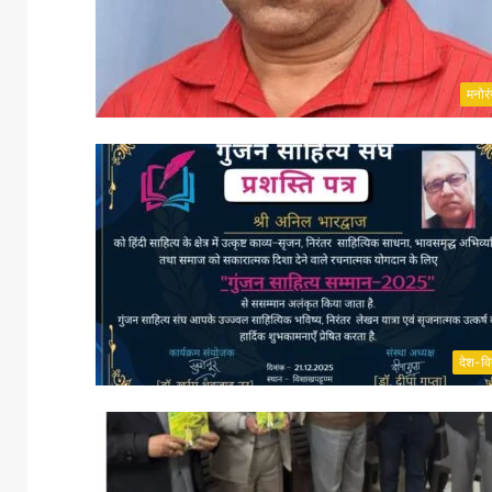
मनोर
देश-वि