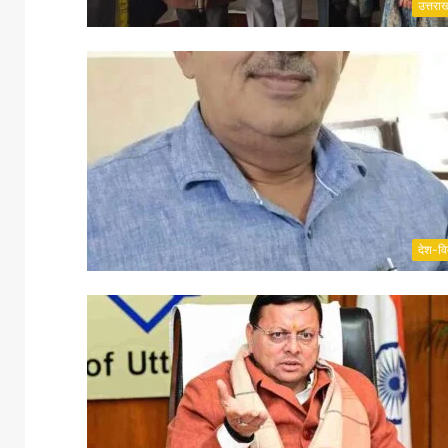
उत्तरा
देश-वि