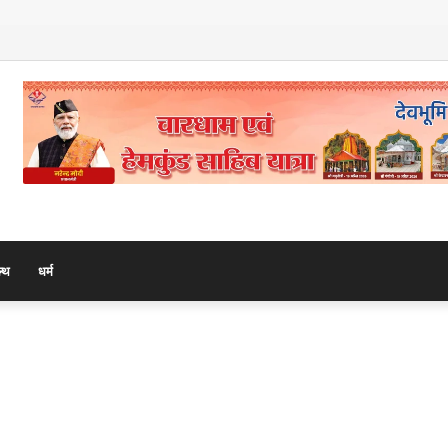
माला के 108 मनके – डॉ. दीपक गोस्वामी
ल्थ
धर्म