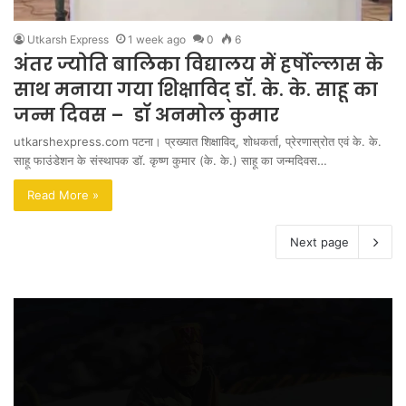
Utkarsh Express
1 week ago
0
6
अंतर ज्योति बालिका विद्यालय में हर्षोल्लास के
साथ मनाया गया शिक्षाविद् डॉ. के. के. साहू का
जन्म दिवस – डॉ अनमोल कुमार
utkarshexpress.com पटना। प्रख्यात शिक्षाविद्, शोधकर्ता, प्रेरणास्रोत एवं के. के.
साहू फाउंडेशन के संस्थापक डॉ. कृष्ण कुमार (के. के.) साहू का जन्मदिवस…
Read More »
Next page