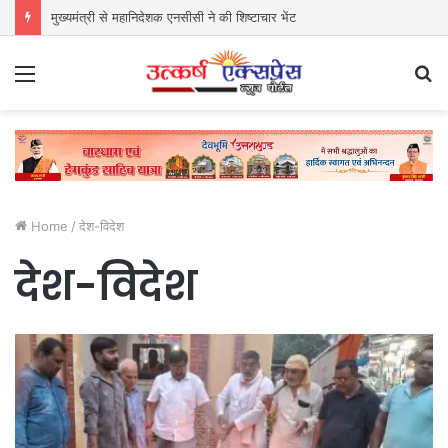
ग़ज़ल – रीता गुलाटी
Menu
S
fo
Home
/
देश-विदेश
देश-विदेश