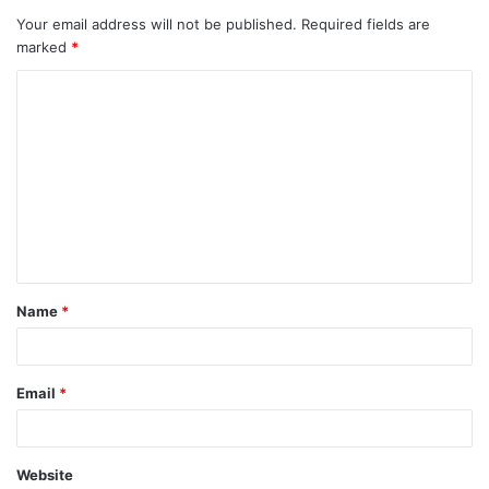
Your email address will not be published.
Required fields are
marked
*
C
o
m
m
e
n
t
Name
*
*
Email
*
Website