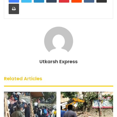
Print
b
A
o
p
o
p
k
Utkarsh Express
Related Articles