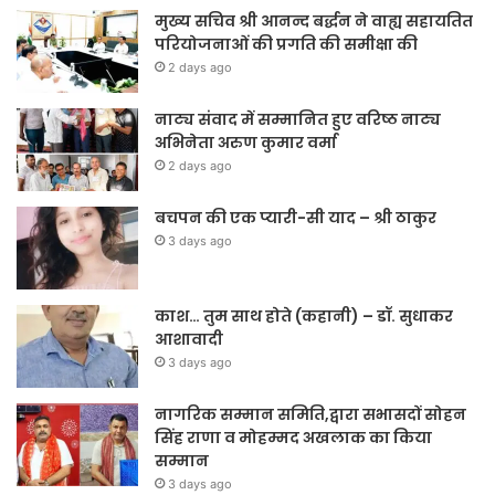
मुख्य सचिव श्री आनन्द बर्द्धन ने वाह्य सहायतित
परियोजनाओं की प्रगति की समीक्षा की
2 days ago
नाट्य संवाद में सम्मानित हुए वरिष्ठ नाट्य
अभिनेता अरुण कुमार वर्मा
2 days ago
बचपन की एक प्यारी-सी याद – श्री ठाकुर
3 days ago
काश… तुम साथ होते (कहानी) – डॉ. सुधाकर
आशावादी
3 days ago
नागरिक सम्मान समिति,द्वारा सभासदों सोहन
सिंह राणा व मोहम्मद अखलाक का किया
सम्मान
3 days ago