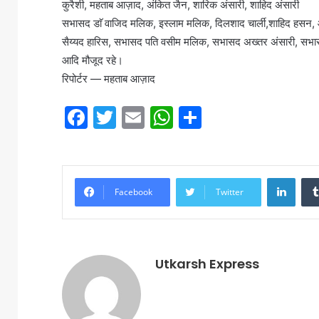
कुरैशी, महताब आज़ाद, अंकित जैन, शारिक अंसारी, शाहिद अंसारी
सभासद डाॅ वाजिद मलिक, इस्लाम मलिक, दिलशाद चार्ली,शाहिद हसन
सैय्यद हारिस, सभासद पति वसीम मलिक, सभासद अख्तर अंसारी, सभ
आदि मौजूद रहे।
रिपोर्टर — महताब आज़ाद
F
T
E
W
S
a
w
m
h
h
c
itt
ai
at
ar
e
er
l
s
e
LinkedIn
Facebook
Twitter
b
A
o
p
o
p
Utkarsh Express
k