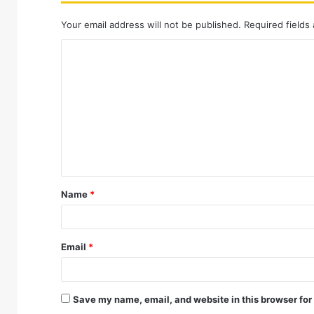
Your email address will not be published.
Required fields
C
o
m
m
e
n
t
Name
*
*
Email
*
Save my name, email, and website in this browser for