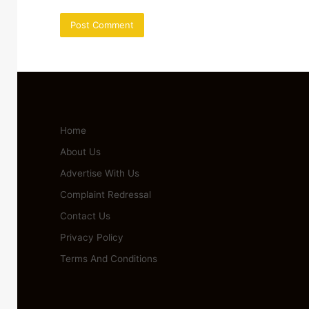
Home
About Us
Advertise With Us
Complaint Redressal
Contact Us
Privacy Policy
Terms And Conditions