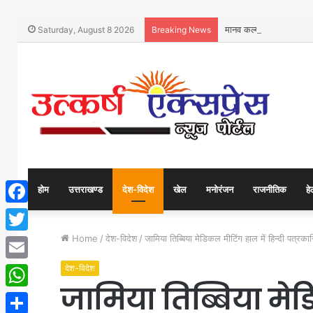
मानव कल्याण को समर्पित 
Saturday, August 8 2026
Breaking News
होम
उत्तराखण्ड
देश-विदेश
खेल
मनोरंजन
राजनीतिक
हे
Facebook
Home
/
देश-विदेश
/
जामिया तिब्बिया मेडिकल मीटिंग हाल में हिन्दी पत
Twitter
देश-विदेश
Email
जामिया तिब्बिया मेड
WhatsApp