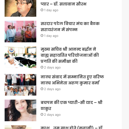
प्यार – डॉ. सत्यवान सौरभ
1 day ago
सरदार पटेल विचार मंच का बैठक
सरायरंजन में संपन्न
1 day ago
मुख्य सचिव श्री आनन्द बर्द्धन ने
वाह्य सहायतित परियोजनाओं की
प्रगति की समीक्षा की
2 days ago
नाट्य संवाद में सम्मानित हुए वरिष्ठ
नाट्य अभिनेता अरुण कुमार वर्मा
2 days ago
बचपन की एक प्यारी-सी याद – श्री
ठाकुर
2 days ago
काश… तुम साथ होते (कहानी) – डॉ.