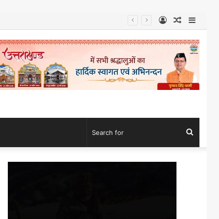
Log
Random
Sideb
In
Article
Search
for