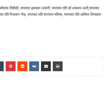
, औसाफ सिद्दीकी, सभासद इकबाल अंसारी, सभासद पति डाॅ असलम अली,सभासद
ासद पति रिज़वान गौड, सभासद पति शराफत मलिक, सभासद पति आसिफ लियाक़त
Tumblr
Pinterest
Reddit
VKontakte
Share via Email
Print