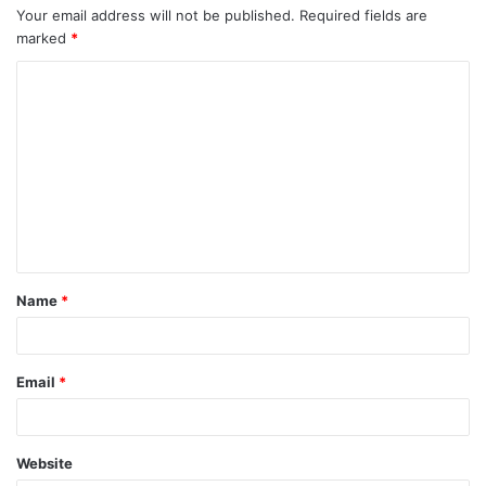
Your email address will not be published.
Required fields are
marked
*
C
o
m
m
e
n
t
Name
*
*
Email
*
Website