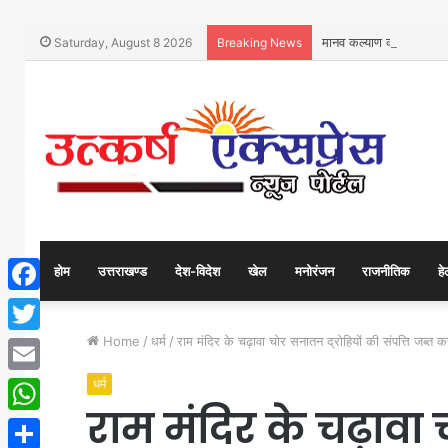
मानव कल्याण को समर्पित 
Saturday, August 8 2026
Breaking News
होम
उत्तराखण्ड
देश-विदेश
खेल
मनोरंजन
राजनीतिक
हे
Facebook
Home
/
धर्म
/
राम मंदिर के चढ़ावा चोर सनातन द्रोहियों की संपत्ति जब्त 
Twitter
धर्म
Email
राम मंदिर के चढ़ावा 
WhatsApp