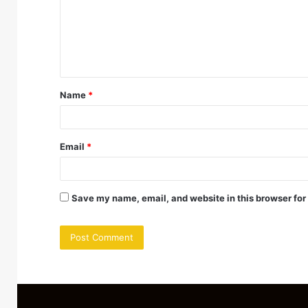
m
e
n
t
Name
*
*
Email
*
Save my name, email, and website in this browser for