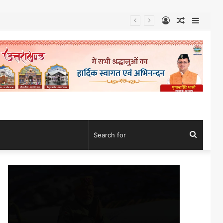
Log
Random
Sideb
In
Article
Search
for