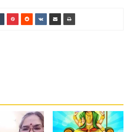
Tumblr
Pinterest
Reddit
VKontakte
Share via Email
Print