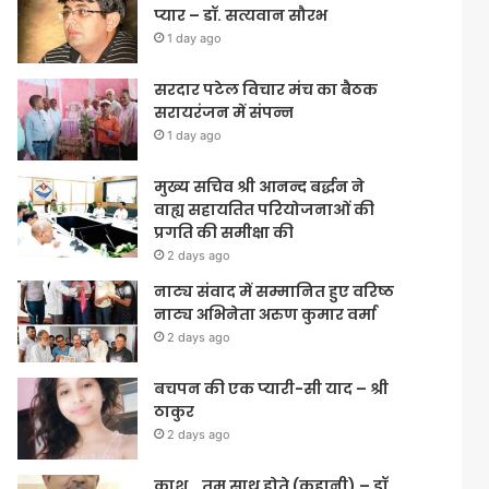
प्यार – डॉ. सत्यवान सौरभ
1 day ago
सरदार पटेल विचार मंच का बैठक
सरायरंजन में संपन्न
1 day ago
मुख्य सचिव श्री आनन्द बर्द्धन ने
वाह्य सहायतित परियोजनाओं की
प्रगति की समीक्षा की
2 days ago
नाट्य संवाद में सम्मानित हुए वरिष्ठ
नाट्य अभिनेता अरुण कुमार वर्मा
2 days ago
बचपन की एक प्यारी-सी याद – श्री
ठाकुर
2 days ago
काश… तुम साथ होते (कहानी) – डॉ.