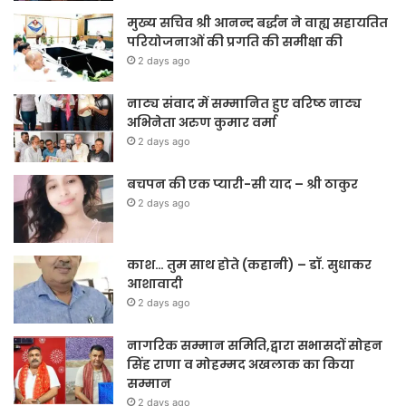
मुख्य सचिव श्री आनन्द बर्द्धन ने वाह्य सहायतित
परियोजनाओं की प्रगति की समीक्षा की
2 days ago
नाट्य संवाद में सम्मानित हुए वरिष्ठ नाट्य
अभिनेता अरुण कुमार वर्मा
2 days ago
बचपन की एक प्यारी-सी याद – श्री ठाकुर
2 days ago
काश… तुम साथ होते (कहानी) – डॉ. सुधाकर
आशावादी
2 days ago
नागरिक सम्मान समिति,द्वारा सभासदों सोहन
सिंह राणा व मोहम्मद अखलाक का किया
सम्मान
2 days ago