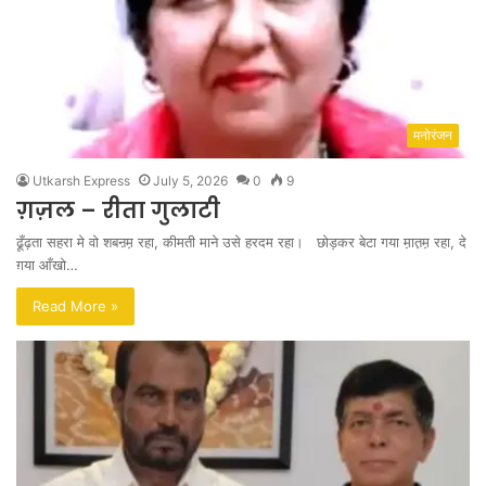
मनोरंजन
Utkarsh Express
July 5, 2026
0
9
ग़ज़ल – रीता गुलाटी
ढू़ँढ़ता सहरा मे वो शबऩम़ रहा, कीमती माने उसे हरदम रहा। छोड़कर बेटा गया म़ात़म़ रहा, दे
ग़या आँखो…
Read More »