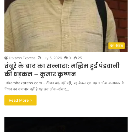
देश-विदेश
Utkarsh Express
July 5, 2026
0
25
तंबूरे के बाद का सन्नाटा: मद्धिम हुई पंडवानी
की धड़कन – कुमार कृष्णन
utkarshexpress.com – तीजन बाई नहीं रही, यह केवल एक महान लोक कलाकार के
निधन का समाचार नहीं है,यह उस लोक-संसार…
Read More »