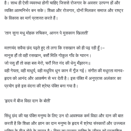
है। साथ ही ऐसी व्यवस्था होनी चाहिए जिससे रोजगार के अवसर उत्पन्न हों और
व्यक्ति आत्मनिर्भर बन सके। शिक्षा और रोजगार, दोनों मिलकर समाज और राष्ट्र
के विकास का मार्ग प्रशस्त करते हैं।
‘तान सुना मधु मोहक रुचिकर, आनन पे मुसकान खिलाती’
मतगयंद सवैया छंद पढ़ते हुए तो लगा कि रसखान को ही पढ़ रही हूँ।–
मानुस हौं तो वही रसखान, बसौं मिलि गोकुल गाँव के ग्वारन।
जो पसु हौं तो कहा बस मेरो, चरौं नित नंद की धेनु मँझारन॥
वही गेयता, वही माधुर्य, वही मधुरिम धुन कान में गूँज गई। संगीत की मधुरता मानव-
हृदय को आनंद और आकर्षण से भर देती है। इस पंक्ति में अनुप्रास अलंकार का
प्रयोग इसे इस वंदना की श्रेष्ठ पंक्ति बना गया है।
‘हृदय में बीज विद्या दान के बोती’
सिंधु छंद की यह पंक्ति मनुष्य के लिए उन दो आवश्यक कर्म विद्या और दान की बात
करती है कि शिक्षा और ज्ञान का दान मनुष्य के हृदय में श्रेष्ठ संस्कारों और उज्ज्वल
भविष्य के बीज बोने के समान है। विद्या का प्रसार व्यक्ति के जीवन को प्रकाशित