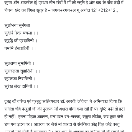
सुगम और आकर्षक है| प्रथम तीन छंदों में माँ की स्तुति है और बाद के पाँच छंदों में
विनय| छंद का पिंगल सूत्र है – जगन+रगन+ल गु अर्थात 121+212+12,,
सुशोभना सुमंगला ।
सुदीर्घ नेत्र चंचला ।।
सुबुद्धि की प्रदायिनी ।
नमामि हंसवाहिनी ।।
सुलक्षणा सुभाषिनी ।
सुसंस्कृता सुहासिनी ।।
सुपंकजा निवासिनी ।
सुरेख लेख दायिनी ।।
दुबई की वरिष्ठ एवं प्रबुद्ध साहित्यकार डॉ. आरती ‘लोकेश’ ने अभिव्यक्त किया कि
संगीता चौबे पंखुड़ी जी की पुस्तक ‘माँ अक्षरा वीणा बजा रही हैं’ पर दृष्टि पड़ी तो हटी
ही नहीं। इतना मोहक आवरण, मनभावन रंग-सज्जा, स्तुत्य शीर्षक; सब कुछ जैसे
छप गया हृदय पर। आवरण पर जैसे मां शारदा से संबन्धित कोई चिह्न कोई वस्तु
अछूती नहीं छोड़ी है कलाकार ने। पृष्ठ भाग के आवरण पर संगीता जी की प्यारी सी