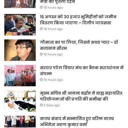
मंत्री का पुतला दहन
18 hours ago
15 अगस्त को 30 हजार भूमिहीनों को जमीन
वितरण किया जाएगा – दिलीप जायसवा
18 hours ago
गौमाता का पा लिया, जिसने सच्चा प्यार – डॉ.
सत्यवान सौरभ
19 hours ago
सरदार पटेल विचार मंच का बैठक सरायरंजन में
संपन्न
19 hours ago
मुख्य सचिव श्री आनन्द बर्द्धन ने वाह्य सहायतित
परियोजनाओं की प्रगति की समीक्षा की
2 days ago
नाट्य संवाद में सम्मानित हुए वरिष्ठ नाट्य
अभिनेता अरुण कुमार वर्मा