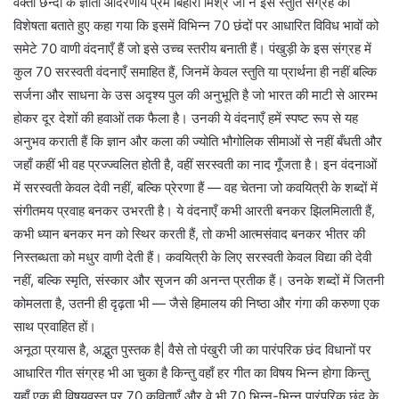
वक्ता छन्दों के ज्ञाता आदरणीय प्रेम बिहारी मिश्र जी ने इस स्तुति संग्रह की
विशेषता बताते हुए कहा गया कि इसमें विभिन्न 70 छंदों पर आधारित विविध भावों को
समेटे 70 वाणी वंदनाएँ हैं जो इसे उच्च स्तरीय बनाती हैं। पंखुड़ी के इस संग्रह में
कुल 70 सरस्वती वंदनाएँ समाहित हैं, जिनमें केवल स्तुति या प्रार्थना ही नहीं बल्कि
सर्जना और साधना के उस अदृश्य पुल की अनुभूति है जो भारत की माटी से आरम्भ
होकर दूर देशों की हवाओं तक फैला है। उनकी ये वंदनाएँ हमें स्पष्ट रूप से यह
अनुभव कराती हैं कि ज्ञान और कला की ज्योति भौगोलिक सीमाओं से नहीं बँधती और
जहाँ कहीं भी वह प्रज्ज्वलित होती है, वहीं सरस्वती का नाद गूँजता है। इन वंदनाओं
में सरस्वती केवल देवी नहीं, बल्कि प्रेरणा हैं — वह चेतना जो कवयित्री के शब्दों में
संगीतमय प्रवाह बनकर उभरती है। ये वंदनाएँ कभी आरती बनकर झिलमिलाती हैं,
कभी ध्यान बनकर मन को स्थिर करती हैं, तो कभी आत्मसंवाद बनकर भीतर की
निस्तब्धता को मधुर वाणी देती हैं। कवयित्री के लिए सरस्वती केवल विद्या की देवी
नहीं, बल्कि स्मृति, संस्कार और सृजन की अनन्त प्रतीक हैं। उनके शब्दों में जितनी
कोमलता है, उतनी ही दृढ़ता भी — जैसे हिमालय की निष्ठा और गंगा की करुणा एक
साथ प्रवाहित हों।
अनूठा प्रयास है, अद्भुत पुस्तक है| वैसे तो पंखुरी जी का पारंपरिक छंद विधानों पर
आधारित गीत संग्रह भी आ चुका है किन्तु वहाँ हर गीत का विषय भिन्न होगा किन्तु
यहाँ एक ही विषयवस्तु पर 70 कविताएँ और वे भी 70 भिन्न-भिन्न पारंपरिक छंद के