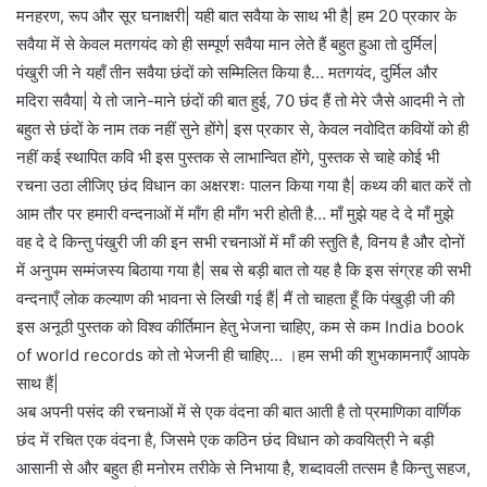
मनहरण, रूप और सूर घनाक्षरी| यही बात सवैया के साथ भी है| हम 20 प्रकार के
सवैया में से केवल मतगयंद को ही सम्पूर्ण सवैया मान लेते हैं बहुत हुआ तो दुर्मिल|
पंखुरी जी ने यहाँ तीन सवैया छंदों को सम्मिलित किया है… मतगयंद, दुर्मिल और
मदिरा सवैया| ये तो जाने-माने छंदों की बात हुई, 70 छंद हैं तो मेरे जैसे आदमी ने तो
बहुत से छंदों के नाम तक नहीं सुने होंगे| इस प्रकार से, केवल नवोदित कवियों को ही
नहीं कई स्थापित कवि भी इस पुस्तक से लाभान्वित होंगे, पुस्तक से चाहे कोई भी
रचना उठा लीजिए छंद विधान का अक्षरशः पालन किया गया है| कथ्य की बात करें तो
आम तौर पर हमारी वन्दनाओं में माँग ही माँग भरी होती है… माँ मुझे यह दे दे माँ मुझे
वह दे दे किन्तु पंखुरी जी की इन सभी रचनाओं में माँ की स्तुति है, विनय है और दोनों
में अनुपम सम्मंजस्य बिठाया गया है| सब से बड़ी बात तो यह है कि इस संग्रह की सभी
वन्दनाएँ लोक कल्याण की भावना से लिखी गई हैं| मैं तो चाहता हूँ कि पंखुड़ी जी की
इस अनूठी पुस्तक को विश्व कीर्तिमान हेतु भेजना चाहिए, कम से कम India book
of world records को तो भेजनी ही चाहिए… ।हम सभी की शुभकामनाएँ आपके
साथ हैं|
अब अपनी पसंद की रचनाओं में से एक वंदना की बात आती है तो प्रमाणिका वार्णिक
छंद में रचित एक वंदना है, जिसमे एक कठिन छंद विधान को कवयित्री ने बड़ी
आसानी से और बहुत ही मनोरम तरीके से निभाया है, शब्दावली तत्सम है किन्तु सहज,