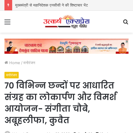
ग़ज़ल – रीता गुलाटी
Menu
S
fo
Home
/
मनोरंजन
मनोरंजन
70 विभिन्न छन्दों पर आधारित
संग्रह का लोकार्पण और विमर्श
आयोजन- संगीता चौबे,
अबूहलीफा, कुवैत