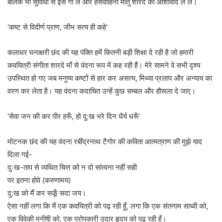
बालक भी सुविधा से इसे गा ले और हंसवाहिनी मातु शारदे का आशीर्वाद ले ले।
‘कष्ट से विदीर्ण प्राण, जीभ सत्य ही कहे’
कलाधर घनाक्षरी छंद की यह पंक्ति हमें कितनी बड़ी शिक्षा दे रही है जो हमारी
कवयित्री संगीता शारदे माँ से वंदना रूप में कह रही हैं। मेरे सामने वे सभी दृश्य
उपस्थित हो गए जब मनुष्य कष्टों से हार कर असत्य, मिथ्या प्रलाप और अन्याय का
वरण कर लेता है। यह वंदना कदाचित उन्हें कुछ सम्बल और हौसला दे जाए।
‘सेवा जन की कर पीर हरूँ, हो दु:ख भरे दिन धैर्य धरूँ’
मोटनक छंद की यह वंदना रबींद्रनाथ टैगोर की कविता आत्मत्राण की मुझे याद
दिला गई-
दुःख-ताप से व्यथित चित्त को न दो सांत्वना नहीं सही
पर इतना होवे (करुणामय)
दु:ख को मैं कर सकूँ सदा जय।
ऐसा नहीं लगा कि मैं एक कवयित्री को पढ़ रही हूँ, लगा कि एक संतनाम साध्वी को,
एक विवेकी मनीषी को, एक परोपकारी उदार हृदय को पढ़ रही हूँ।