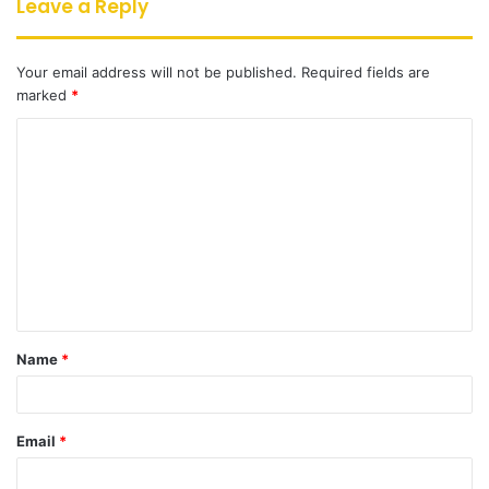
Leave a Reply
Your email address will not be published.
Required fields are
marked
*
C
o
m
m
e
n
t
Name
*
*
Email
*