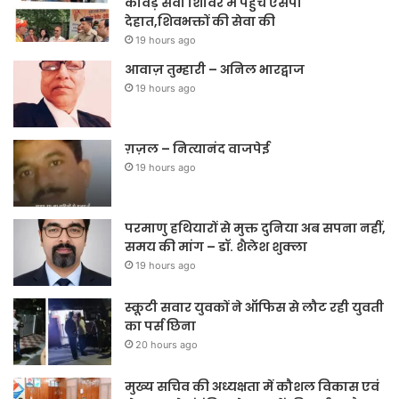
कांवड़ सेवा शिविर में पहुंचे एसपी
देहात,शिवभक्तों की सेवा की
19 hours ago
आवाज़ तुम्हारी – अनिल भारद्वाज
19 hours ago
ग़ज़ल – नित्यानंद वाजपेई
19 hours ago
परमाणु हथियारों से मुक्त दुनिया अब सपना नहीं,
समय की मांग – डॉ. शैलेश शुक्ला
19 hours ago
स्कूटी सवार युवकों ने ऑफिस से लौट रही युवती
का पर्स छिना
20 hours ago
मुख्य सचिव की अध्यक्षता में कौशल विकास एवं