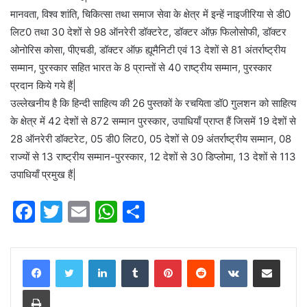
मानवता, विश्व शांति, चिकित्सा तथा समाज सेवा के क्षेत्र में इन्हें नाइजीरिया से डी0
लिट0 तथा 30 देशों से 98 ऑनरेरी डॉक्टरेट, डॉक्टर ऑफ़ फिलोसोफी, डॉक्टर
ओनोरिस कोसा, पीएचडी, डॉक्टर ऑफ़ ह्यूमैनिटी एवं 13 देशों से 81 अंतर्राष्ट्रीय
सम्मान, पुरस्कार सहित भारत के 8 प्रान्तों से 40 राष्ट्रीय सम्मान, पुरस्कार
प्रदान किये गये हैं|
उल्लेखनीय है कि हिन्दी साहित्य की 26 पुस्तकों के रचयिता डॉ0 गुलशन को साहित्य
के क्षेत्र में 42 देशों से 872 सम्मान पुरस्कार, उपाधियाँ प्राप्त हैं जिसमें 19 देशों से
28 ऑनरेरी डॉक्टरेट, 05 डी0 लिट0, 05 देशों से 09 अंतर्राष्ट्रीय सम्मान, 08
राज्यों से 13 राष्ट्रीय सम्मान-पुरस्कार, 12 देशों से 30 डिप्लोमा, 13 देशों से 113
उपाधियाँ प्रमुख हैं|
F
T
E
W
S
a
w
m
h
h
c
itt
ai
at
ar
LinkedIn
Tumblr
Pinterest
Reddit
VKontakte
Share via Email
e
er
l
s
e
Print
b
A