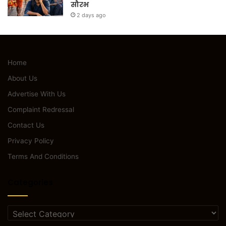
सौरभ
2 days ago
Home
About Us
Advertise With Us
Complaint Redressal
Contact Us
Privacy Policy
Terms And Conditions
Categories
Categories