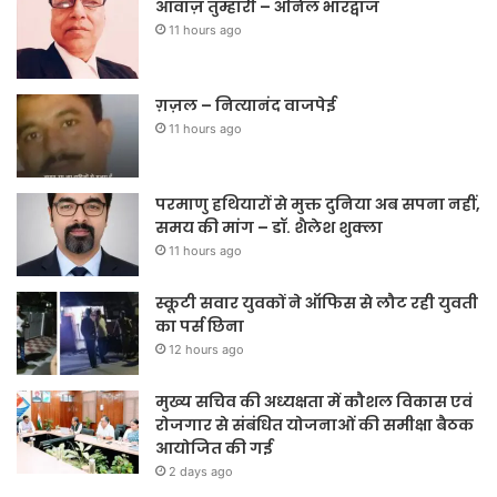
आवाज़ तुम्हारी – अनिल भारद्वाज
11 hours ago
ग़ज़ल – नित्यानंद वाजपेई
11 hours ago
परमाणु हथियारों से मुक्त दुनिया अब सपना नहीं,
समय की मांग – डॉ. शैलेश शुक्ला
11 hours ago
स्कूटी सवार युवकों ने ऑफिस से लौट रही युवती
का पर्स छिना
12 hours ago
मुख्य सचिव की अध्यक्षता में कौशल विकास एवं
रोजगार से संबंधित योजनाओं की समीक्षा बैठक
आयोजित की गई
2 days ago