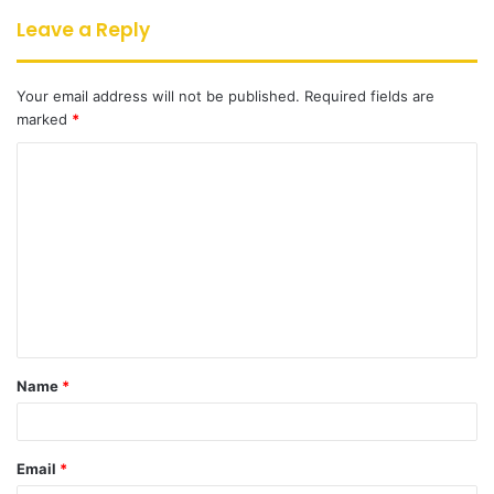
Leave a Reply
Your email address will not be published.
Required fields are
marked
*
C
o
m
m
e
n
t
Name
*
*
Email
*