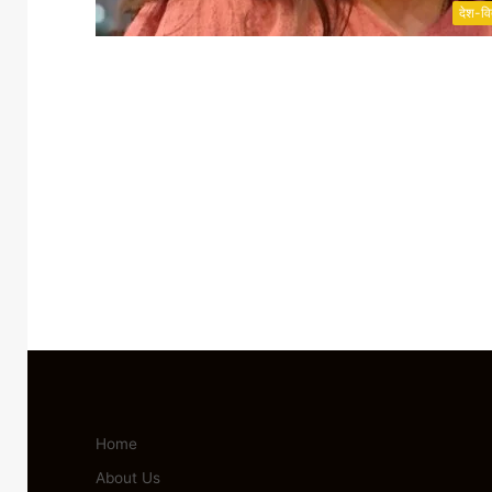
देश-वि
Home
About Us