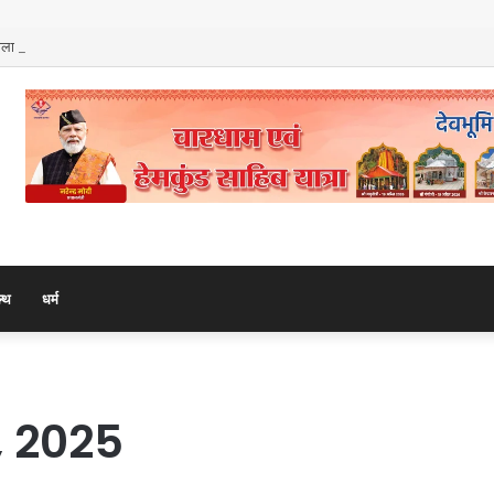
माला के 108 मनके – डॉ. दीपक गोस्वामी
ल्थ
धर्म
 2025