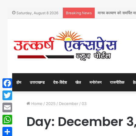
मानव कल्याण को समर्पित 
Saturday, August 8 2026
Breaking News
होम
उत्तराखण्ड
देश-विदेश
खेल
मनोरंजन
राजनीतिक
हे
Facebook
Home
/
2025
/
December
/
03
Twitter
Day:
December 3,
Email
WhatsApp