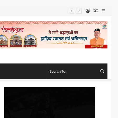
Log
Random
Sideb
In
Article
Search
for