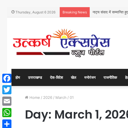
नाट्य संवाद में सम्मानित हु
Thursday, August 6 2026
Breaking News
होम
उत्तराखण्ड
देश-विदेश
खेल
मनोरंजन
राजनीतिक
हे
Facebook
Home
/
2026
/
March
/
01
Twitter
Day:
March 1, 202
Email
WhatsApp