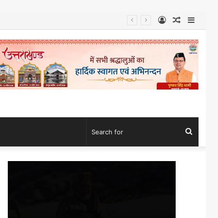
Log
Random
Sideb
In
Article
Search
for