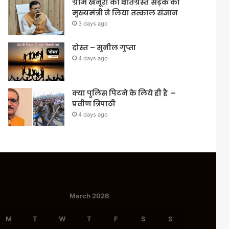
ग्राम खैनूरी की क्षतिग्रस्त सड़क का
मुख्यमंत्री ने लिया तत्काल संज्ञान
3 days ago
दोस्त – सुनील गुप्ता
4 days ago
क्या पुलिस पिटने के लिये ही है –
प्रवीण त्रिपाठी
4 days ago
March 2026
M
T
W
T
F
S
S