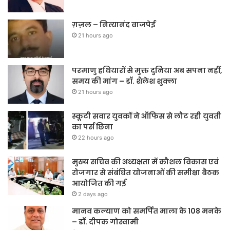
ग़ज़ल – नित्यानंद वाजपेई
21 hours ago
परमाणु हथियारों से मुक्त दुनिया अब सपना नहीं,
समय की मांग – डॉ. शैलेश शुक्ला
21 hours ago
स्कूटी सवार युवकों ने ऑफिस से लौट रही युवती
का पर्स छिना
22 hours ago
मुख्य सचिव की अध्यक्षता में कौशल विकास एवं
रोजगार से संबंधित योजनाओं की समीक्षा बैठक
आयोजित की गई
2 days ago
मानव कल्याण को समर्पित माला के 108 मनके
– डॉ. दीपक गोस्वामी