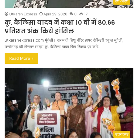
देश-विदेश
Utkarsh Express
April 29, 2026
0
17
कु. कैलिसा यादव ने कक्षा 10 वीं में 80.66
प्रतिशत अंक किये हांसिल
utkarshexpress.com मुंगेली। सरस्वती शिशु मंदिर हायर सेकेंडरी स्कूल मुंगेली,
छत्तीसगढ़ की होनहार छात्रा कु. कैलिसा यादव पिता शिक्षक एवं कवि…
Read More »
उत्तराखण्ड