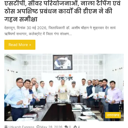
एसटीपी, सीवर परियोजनाओं, नाला टैपिंग एवं
ठोस अपशिष्ट प्रबंधन कार्यों की डीएम ने की
गहन समीक्षा
देहरादून, दिनांक 30 मई 2026, जिलाधिकारी डॉ. आशीष चौहान ने शुक्रवार देर सायं
ऋषिपर्णा सभागार, कलेक्ट्रेट में जिला गंगा संरक्षण…
Read More »
उत्तराखण्ड
Utkarsh Express
May 28, 2026
0
4