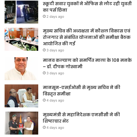
स्कूटी सवार युवकों ने ऑफिस से लौट रही युवती
का पर्स छिना
2 days ago
मुख्य सचिव की अध्यक्षता में कौशल विकास एवं
रोजगार से संबंधित योजनाओं की समीक्षा बैठक
आयोजित की गई
3 days ago
मानव कल्याण को समर्पित माला के 108 मनके
– डॉ. दीपक गोस्वामी
3 days ago
मानसून-एसईओसी से मुख्य सचिव ने की
विस्तृत समीक्षा
4 days ago
मुख्यमंत्री से महानिदेशक एनसीसी ने की
शिष्टाचार भेंट
4 days ago