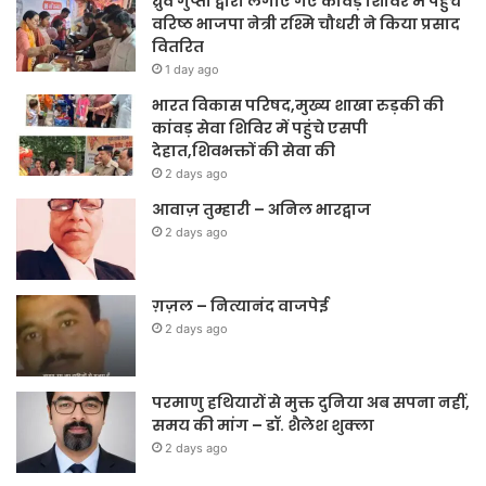
ध्रुव गुप्ता द्वारा लगाए गए कावड़ शिविर में पहुंच
वरिष्ठ भाजपा नेत्री रश्मि चौधरी ने किया प्रसाद
वितरित
1 day ago
भारत विकास परिषद,मुख्य शाखा रुड़की की
कांवड़ सेवा शिविर में पहुंचे एसपी
देहात,शिवभक्तों की सेवा की
2 days ago
आवाज़ तुम्हारी – अनिल भारद्वाज
2 days ago
ग़ज़ल – नित्यानंद वाजपेई
2 days ago
परमाणु हथियारों से मुक्त दुनिया अब सपना नहीं,
समय की मांग – डॉ. शैलेश शुक्ला
2 days ago