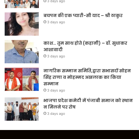
3 days ago
बचपन की एक प्यारी-सी याद – श्री ठाकुर
3 days ago
काश… तुम साथ होते (कहानी) – डॉ. सुधाकर
आशावादी
3 days ago
नागरिक सम्मान समिति,द्वारा सभासदों सोहन
सिंह राणा व मोहम्मद अखलाक का किया
सम्मान
3 days ago
भाजपा प्रदेश कमेटी में पंजाबी समाज को स्थान
न मिलने पर रोष
3 days ago