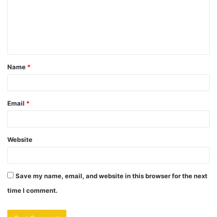
m
e
n
t
Name
*
*
Email
*
Website
Save my name, email, and website in this browser for the next
time I comment.