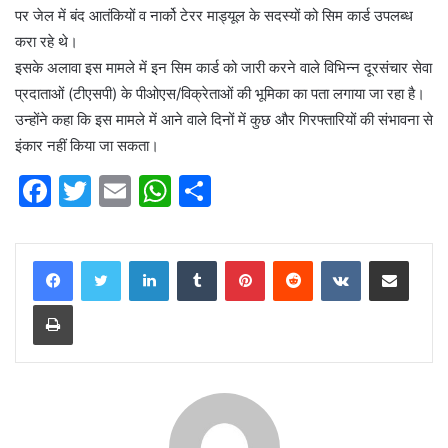
पर जेल में बंद आतंकियों व नार्को टेरर माड्यूल के सदस्यों को सिम कार्ड उपलब्ध
करा रहे थे।
इसके अलावा इस मामले में इन सिम कार्ड को जारी करने वाले विभिन्न दूरसंचार सेवा
प्रदाताओं (टीएसपी) के पीओएस/विक्रेताओं की भूमिका का पता लगाया जा रहा है।
उन्होंने कहा कि इस मामले में आने वाले दिनों में कुछ और गिरफ्तारियों की संभावना से
इंकार नहीं किया जा सकता।
F
T
E
W
S
a
w
m
h
h
c
itt
ai
at
ar
LinkedIn
Tumblr
Pinterest
Reddit
VKontakte
Share via Email
e
er
l
s
e
Print
b
A
o
p
o
p
k