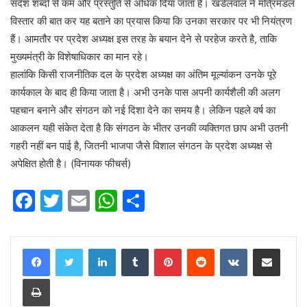
संदेश शब्दों से कम और प्रस्तुति से अधिक दिया जाता है। खंडेलवाल ने मंत्रिमंडल
विस्तार की बात कर यह बताने का प्रयास किया कि उनका सरकार पर भी नियंत्रण
हैं। आमतौर पर प्रदेश अध्यक्ष इस तरह के बयान देने से परहेज करते है, ताकि
मुख्यमंत्री के विशेषाधिकार का मान रहे।
हालांकि किसी राजनीतिक दल के प्रदेश अध्यक्ष का अंतिम मूल्यांकन उनके पूरे
कार्यकाल के बाद ही किया जाता है। अभी उनके पास अपनी कार्यशैली की अलग
पहचान बनाने और संगठन को नई दिशा देने का समय है। लेकिन पहले वर्ष का
आकलन यही संकेत देता है कि संगठन के भीतर उनकी व्यक्तिगत छाप अभी उतनी
गहरी नहीं बन पाई है, जितनी भाजपा जैसे विशाल संगठन के प्रदेश अध्यक्ष से
अपेक्षित होती है। (विनायक फीचर्स)
F
T
E
W
S
a
w
m
h
h
c
itt
ai
at
ar
LinkedIn
Tumblr
Pinterest
Reddit
VKontakte
Share via Email
e
er
l
s
e
Print
b
A