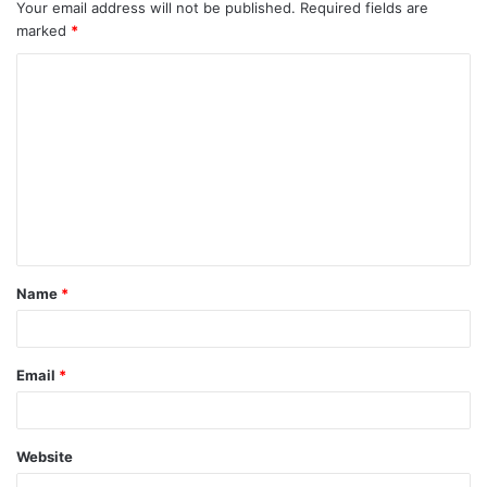
Your email address will not be published.
Required fields are
marked
*
C
o
m
m
e
n
t
Name
*
*
Email
*
Website