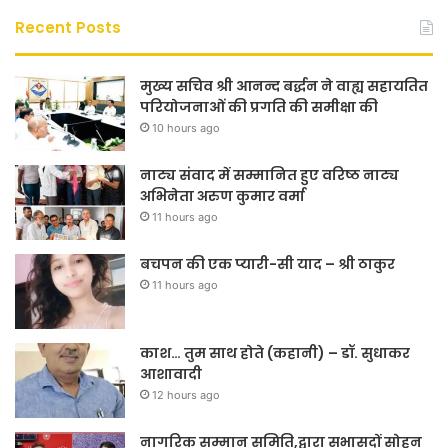
Recent Posts
मुख्य सचिव श्री आनन्द बर्द्धन ने वाह्य सहायतित
परियोजनाओं की प्रगति की समीक्षा की
10 hours ago
नाट्य संवाद में सम्मानित हुए वरिष्ठ नाट्य
अभिनेता अरुण कुमार वर्मा
11 hours ago
बचपन की एक प्यारी-सी याद – श्री ठाकुर
11 hours ago
काश… तुम साथ होते (कहानी) – डॉ. सुधाकर
आशावादी
12 hours ago
नागरिक सम्मान समिति,द्वारा सभासदों सोहन