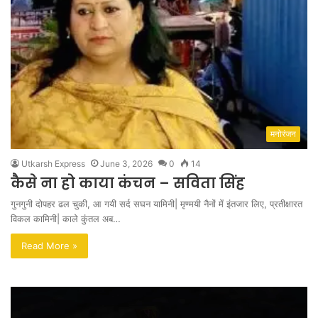
मनोरंजन
Utkarsh Express
June 3, 2026
0
14
कैसे ना हो काया कंचन – सविता सिंह
गुनगुनी दोपहर ढल चुकी, आ गयी सर्द सघन यामिनी| मृण्मयी नैनों में इंतजार लिए, प्रतीक्षारत
विकल कामिनी| काले कुंतल अब…
Read More »