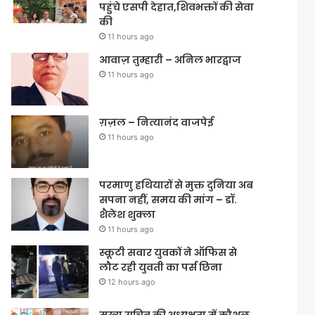
पहुंचे एसपी देहात,शिवभक्तों की सेवा
की
11 hours ago
आवाज़ तुम्हारी – अनिल भारद्वाज
11 hours ago
ग़ज़ल – नित्यानंद वाजपेई
11 hours ago
परमाणु हथियारों से मुक्त दुनिया अब
सपना नहीं, समय की मांग – डॉ.
शैलेश शुक्ला
11 hours ago
स्कूटी सवार युवकों ने ऑफिस से
लौट रही युवती का पर्स छिना
12 hours ago