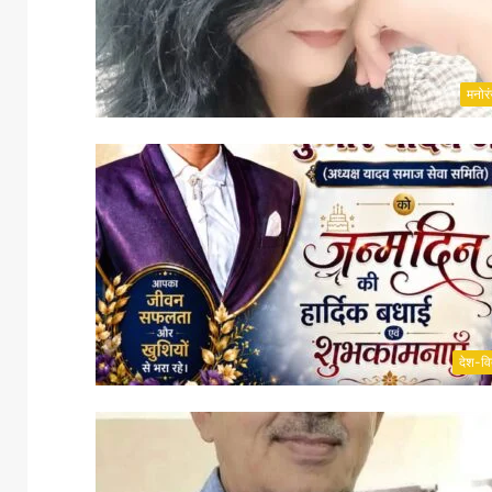
मनोर
देश-वि