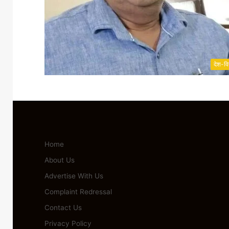
देश-वि
Home
About Us
Advertise With Us
Complaint Redressal
Contact Us
Privacy Policy