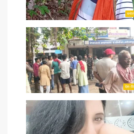
मनोर
देश-वि