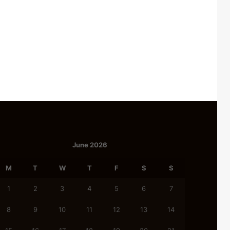
June 2026
M
T
W
T
F
S
S
1
2
3
4
5
6
7
8
9
10
11
12
13
14