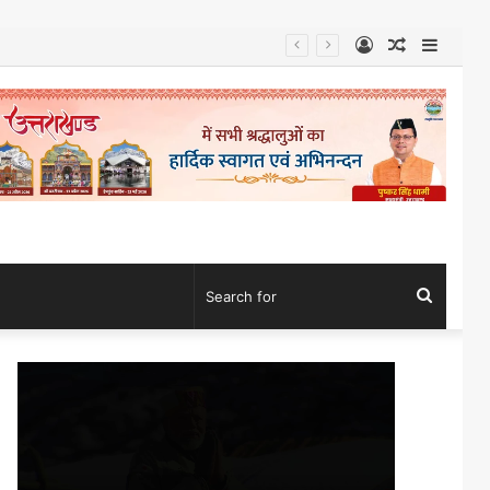
Log
Random
Sideb
In
Article
Search
for