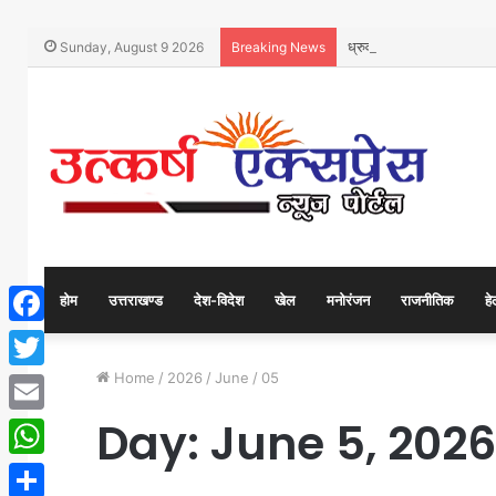
ध्रुव गुप्ता द्वारा लगाए गए क
Sunday, August 9 2026
Breaking News
होम
उत्तराखण्ड
देश-विदेश
खेल
मनोरंजन
राजनीतिक
हे
Facebook
Home
/
2026
/
June
/
05
Twitter
Day:
June 5, 2026
Email
WhatsApp