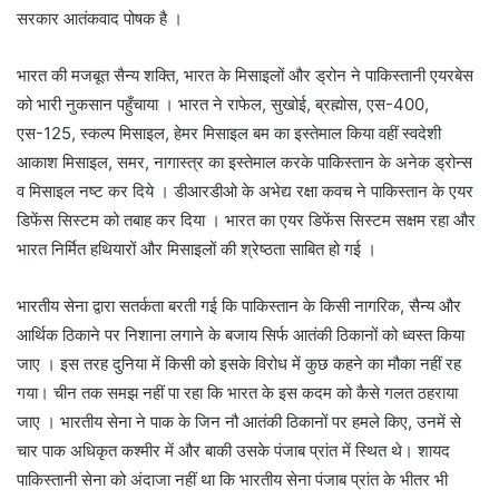
सरकार आतंकवाद पोषक है ।
भारत की मजबूत सैन्‍य शक्ति, भारत के मिसाइलों और ड्रोन ने पाकिस्तानी एयरबेस
को भारी नुकसान पहुँचाया । भारत ने राफेल, सुखोई, ब्रह्मोस, एस-400,
एस-125, स्‍कल्‍प मिसाइल, हेमर मिसाइल बम का इस्‍तेमाल किया वहीं स्‍वदेशी
आकाश मिसाइल, समर, नागास्‍त्र का इस्‍तेमाल करके पाकिस्‍तान के अनेक ड्रोन्‍स
व मिसाइल नष्‍ट कर‍ दिये । डीआरडीओ के अभेद्य रक्षा कवच ने पाकिस्‍तान के एयर‍
डिफेंस सिस्‍टम को तबाह कर दिया । भारत का एयर डिफेंस सिस्‍टम सक्षम रहा और
भारत निर्मित हथियारों और मिसाइलों की श्रेष्‍ठता साबित हो गई ।
भारतीय सेना द्वारा सतर्कता बरती गई कि पाकिस्तान के किसी नागरिक, सैन्य और
आर्थिक ठिकाने पर निशाना लगाने के बजाय सिर्फ आतंकी ठिकानों को ध्वस्त किया
जाए । इस तरह दुनिया में किसी को इसके विरोध में कुछ कहने का मौका नहीं रह
गया। चीन तक समझ नहीं पा रहा कि भारत के इस कदम को कैसे गलत ठहराया
जाए । भारतीय सेना ने पाक के जिन नौ आतंकी ठिकानों पर हमले किए, उनमें से
चार पाक अधिकृत कश्मीर में और बाकी उसके पंजाब प्रांत में स्थित थे। शायद
पाकिस्तानी सेना को अंदाजा नहीं था कि भारतीय सेना पंजाब प्रांत के भीतर भी