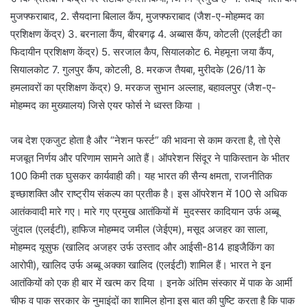
मुजफ्फराबाद, 2. सैयदाना बिलाल कैंप, मुजफ्फराबाद (जैश-ए-मोहम्मद का
प्रशिक्षण केंद्र) 3. बरनाला कैंप, बीरबगढ़ 4. अब्‍बास कैंप, कोटली (एलईटी का
फिदायीन प्रशिक्षण केंद्र) 5. सरजाल कैप, सियालकोट 6. मेहमूना जया कैंप,
सियालकोट 7. गुलपुर कैंप, कोटली, 8. मरकज तैयबा, मुरीदके (26/11 के
हमलावरों का प्रशिक्षण केंद्र) 9. मरकज सुभान अल्लाह, बहावलपुर (जैश-ए-
मोहम्मद का मुख्यालय) जिसे एयर फोर्स ने ध्वस्त किया ।
जब देश एकजुट होता है और “नेशन फर्स्ट” की भावना से काम करता है, तो ऐसे
मजबूत निर्णय और परिणाम सामने आते हैं। ऑपरेशन सिंदूर ने पाकिस्तान के भीतर
100 किमी तक घुसकर कार्यवाही की। यह भारत की सैन्य क्षमता, राजनीतिक
इच्छाशक्ति और राष्ट्रीय संकल्प का प्रतीक है। इस ऑपरेशन में 100 से अधिक
आतंकवादी मारे गए। मारे गए प्रमुख आतंकियों में मुदस्सर कादियान उर्फ अब्बू
जुंदाल (एलईटी), हाफिज मोहम्मद जमील (जेईएम), मसूद अजहर का साला,
मोहम्मद यूसुफ (खालिद अजहर उर्फ उस्ताद और आईसी-814 हाइजैकिंग का
आरोपी), खालिद उर्फ अब्बू अक्का खालिद (एलईटी) शामिल हैं। भारत ने इन
आतंकियों को एक ही बार में खत्म कर दिया । इनके अंतिम संस्‍कार में पाक के आर्मी
चीफ व पाक सरकार के नुमाइंदों का शामिल होना इस बात की पुष्टि करता है कि पाक