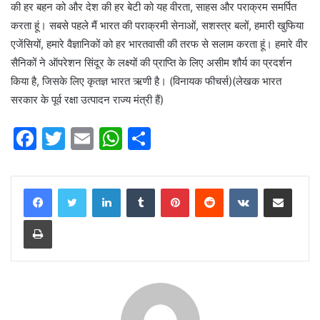
की हर बहन को और देश की हर बेटी को यह वीरता, साहस और पराक्रम समर्पित
करता हूं। सबसे पहले मैं भारत की पराक्रमी सेनाओं, सशस्त्र बलों, हमारी खुफिया
एजेंसियों, हमारे वैज्ञानिकों को हर भारतवासी की तरफ से सलाम करता हूं। हमारे वीर
सैनिकों ने ऑपरेशन सिंदूर के लक्ष्यों की प्राप्ति के लिए असीम शौर्य का प्रदर्शन
किया है, जिसके लिए कृतज्ञ भारत ऋणी है। (विनायक फीचर्स)(लेखक भारत
सरकार के पूर्व रक्षा उत्‍पादन राज्‍य मंत्री हैं)
F
T
E
W
S
a
w
m
h
h
c
itt
ai
at
ar
LinkedIn
Tumblr
Pinterest
Reddit
VKontakte
Share via Email
e
er
l
s
e
Print
b
A
o
p
o
p
k