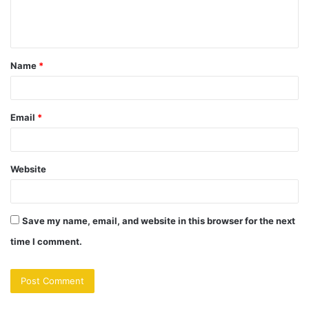
e
n
t
Name
*
*
Email
*
Website
Save my name, email, and website in this browser for the next
time I comment.