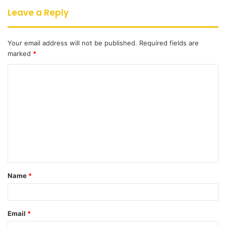
Leave a Reply
Your email address will not be published.
Required fields are
marked
*
C
o
m
m
e
n
t
Name
*
*
Email
*