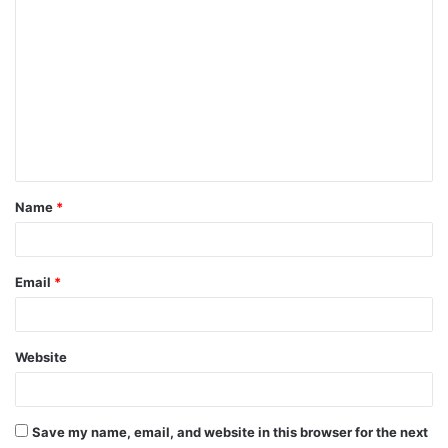
C
o
m
m
e
n
t
Name
*
*
Email
*
Website
Save my name, email, and website in this browser for the next