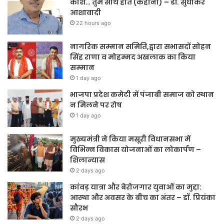
काश… तुम साथ होते (कहानी) – डॉ. सुधाकर
आशावादी
22 hours ago
नागरिक सम्मान समिति,द्वारा सभासदों सोहन
सिंह राणा व मोहम्मद अखलाक का किया
सम्मान
1 day ago
भाजपा प्रदेश कमेटी में पंजाबी समाज को स्थान
न मिलने पर रोष
1 day ago
मुख्यमंत्री ने किया मसूरी विधानसभा में
विभिन्न विकास योजनाओं का लोकार्पण –
शिलान्यास
2 days ago
कांवड़ यात्रा और बेरोजगार युवाओं का मुद्दा:
आस्था और अवसर के बीच का अंतर – डॉ. प्रियंका
सौरभ
2 days ago