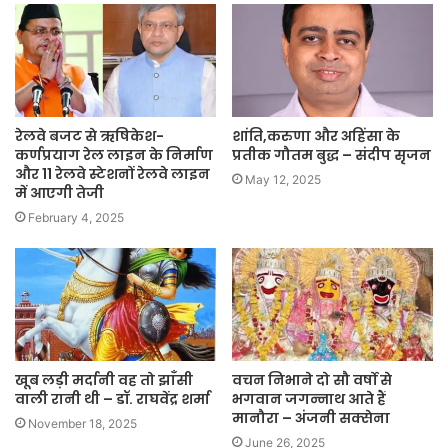
रेलवे बजट से ऋषिकेश-
शांति,करुणा और अहिंसा के
कर्णप्रयाग रेल लाइन के निर्माण
प्रतीक गौतम बुद्ध – संदीप सृजन
और 11 रेलवे स्टेशनों रेलवे लाइन
May 12, 2025
में आएगी तेजी
February 4, 2025
खूब लड़ी मर्दानी वह तो झाँसी
वचन निभाने दो सौ वर्षो से
वाली रानी थी – डॉ. राघवेंद्र शर्मा
भगवान जगन्नाथ आते हैं
मानौरा – अंजनी सक्सेना
November 18, 2025
June 26, 2025