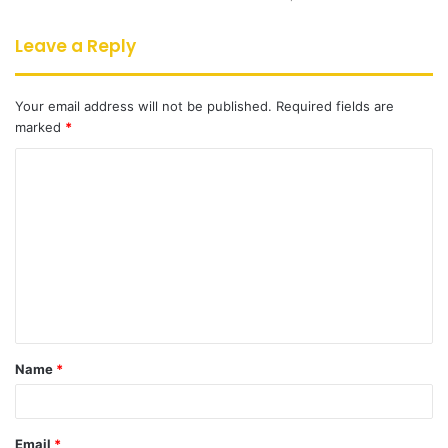
Leave a Reply
Your email address will not be published.
Required fields are
marked
*
C
o
m
m
e
n
t
Name
*
*
Email
*