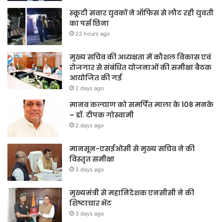
स्कूटी सवार युवकों ने ऑफिस से लौट रही युवती
का पर्स छिना
22 hours ago
मुख्य सचिव की अध्यक्षता में कौशल विकास एवं
रोजगार से संबंधित योजनाओं की समीक्षा बैठक
आयोजित की गई
2 days ago
मानव कल्याण को समर्पित माला के 108 मनके
– डॉ. दीपक गोस्वामी
2 days ago
मानसून-एसईओसी से मुख्य सचिव ने की
विस्तृत समीक्षा
3 days ago
मुख्यमंत्री से महानिदेशक एनसीसी ने की
शिष्टाचार भेंट
3 days ago