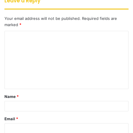
Leave a Reply
Your email address will not be published.
Required fields are
marked
*
C
o
m
m
e
n
t
Name
*
*
Email
*