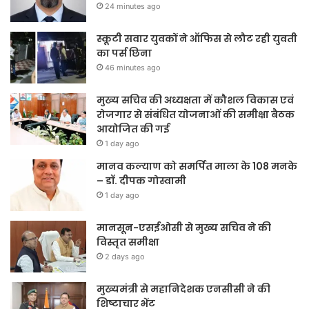
24 minutes ago
स्कूटी सवार युवकों ने ऑफिस से लौट रही युवती
का पर्स छिना
46 minutes ago
मुख्य सचिव की अध्यक्षता में कौशल विकास एवं
रोजगार से संबंधित योजनाओं की समीक्षा बैठक
आयोजित की गई
1 day ago
मानव कल्याण को समर्पित माला के 108 मनके
– डॉ. दीपक गोस्वामी
1 day ago
मानसून-एसईओसी से मुख्य सचिव ने की
विस्तृत समीक्षा
2 days ago
मुख्यमंत्री से महानिदेशक एनसीसी ने की
शिष्टाचार भेंट