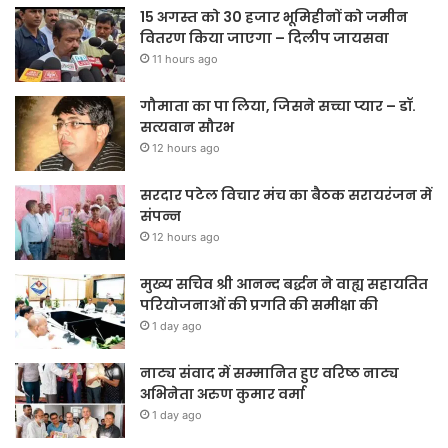
15 अगस्त को 30 हजार भूमिहीनों को जमीन
वितरण किया जाएगा – दिलीप जायसवा
11 hours ago
गौमाता का पा लिया, जिसने सच्चा प्यार – डॉ.
सत्यवान सौरभ
12 hours ago
सरदार पटेल विचार मंच का बैठक सरायरंजन में
संपन्न
12 hours ago
मुख्य सचिव श्री आनन्द बर्द्धन ने वाह्य सहायतित
परियोजनाओं की प्रगति की समीक्षा की
1 day ago
नाट्य संवाद में सम्मानित हुए वरिष्ठ नाट्य
अभिनेता अरुण कुमार वर्मा
1 day ago