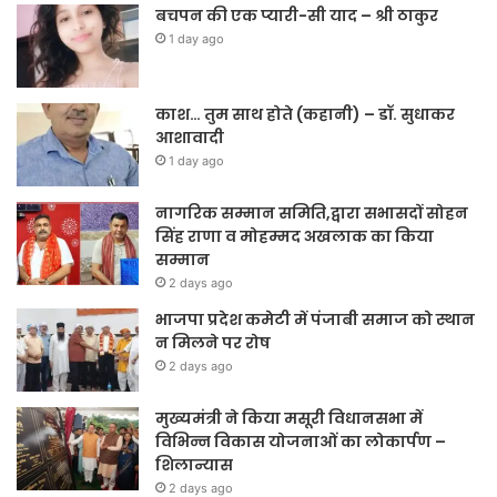
बचपन की एक प्यारी-सी याद – श्री ठाकुर
1 day ago
काश… तुम साथ होते (कहानी) – डॉ. सुधाकर
आशावादी
1 day ago
नागरिक सम्मान समिति,द्वारा सभासदों सोहन
सिंह राणा व मोहम्मद अखलाक का किया
सम्मान
2 days ago
भाजपा प्रदेश कमेटी में पंजाबी समाज को स्थान
न मिलने पर रोष
2 days ago
मुख्यमंत्री ने किया मसूरी विधानसभा में
विभिन्न विकास योजनाओं का लोकार्पण –
शिलान्यास
2 days ago