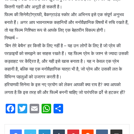
कितनी गहरी और अनूठी हो सकती है।
फिल्म की सिनेमैटोग्राफी, बैकग्राउंड स्कोर और अभिनय इसे एक संपूर्ण अनुभव
बनाते हैं। अगर आप भावनात्मक कहानियों और मनोवैज्ञानिक विषयों में रुचि रखते हैं,
तो यह फिल्म निश्चित रूप से आपके लिए एक बेहतरीन विकल्प होगी।
निष्कर्ष –
‘बिन तेरे बेचैन’ हर किसी के लिए नहीं है – यह उन लोगों के लिए है जो प्रेम की
परछाइयों को समझने का साहस रखते हैं। यह फिल्म प्रेम के जश्न से ज्यादा उसकी
कड़वाहट पर केंद्रित है, और यही इसे खास बनाता है। यह न केवल एक प्रेम
कहानी है, बल्कि यह एक मनोवैज्ञानिक यात्रा भी है, जो प्रेम और उसकी लत के
विभिन्न पहलुओं को उजागर करती है।
हरियाणवी सिनेमा के इस नए प्रयोग को लेकर आपकी क्या राय है? क्या आपको
लगता है कि इस तरह की और फिल्में बननी चाहिए जो पारंपरिक ढर्रे से हटकर हों?
F
T
E
W
S
a
w
m
h
h
c
itt
ai
at
ar
LinkedIn
Tumblr
Pinterest
Reddit
VKontakte
Share via Email