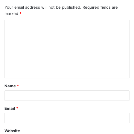
Your email address will not be published.
Required fields are
marked
*
C
o
m
m
e
n
t
Name
*
*
Email
*
Website