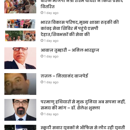
वरिष्ठ भाजपा नेत्री रश्मि चौधरी ने किया प्रसाद
वितरित
1 day ago
भारत विकास परिषद,मुख्य शाखा रुड़की की
कांवड़ सेवा शिविर में पहुंचे एसपी
देहात,शिवभक्तों की सेवा की
1 day ago
आवाज़ तुम्हारी – अनिल भारद्वाज
1 day ago
ग़ज़ल – नित्यानंद वाजपेई
1 day ago
परमाणु हथियारों से मुक्त दुनिया अब सपना नहीं,
समय की मांग – डॉ. शैलेश शुक्ला
1 day ago
स्कूटी सवार युवकों ने ऑफिस से लौट रही युवती