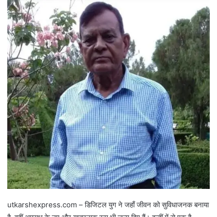
utkarshexpress.com – डिजिटल युग ने जहाँ जीवन को सुविधाजनक बनाया