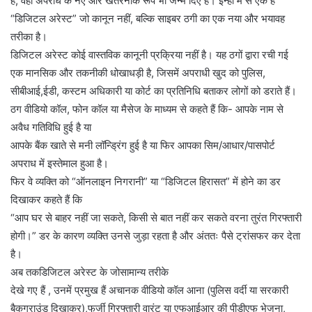
है, वहीं अपराध के नए और खतरनाक रूप भी जन्म दिए हैं। इन्हीं में से एक है
“डिजिटल अरेस्ट” जो कानून नहीं, बल्कि साइबर ठगी का एक नया और भयावह
तरीका है।
डिजिटल अरेस्ट कोई वास्तविक कानूनी प्रक्रिया नहीं है। यह ठगों द्वारा रची गई
एक मानसिक और तकनीकी धोखाधड़ी है, जिसमें अपराधी खुद को पुलिस,
सीबीआई,ईडी, कस्टम अधिकारी या कोर्ट का प्रतिनिधि बताकर लोगों को डराते हैं।
ठग वीडियो कॉल, फोन कॉल या मैसेज के माध्यम से कहते हैं कि- आपके नाम से
अवैध गतिविधि हुई है या
आपके बैंक खाते से मनी लॉन्ड्रिंग हुई है या फिर आपका सिम/आधार/पासपोर्ट
अपराध में इस्तेमाल हुआ है।
फिर वे व्यक्ति को “ऑनलाइन निगरानी” या “डिजिटल हिरासत” में होने का डर
दिखाकर कहते हैं कि
“आप घर से बाहर नहीं जा सकते, किसी से बात नहीं कर सकते वरना तुरंत गिरफ्तारी
होगी।” डर के कारण व्यक्ति उनसे जुड़ा रहता है और अंततः पैसे ट्रांसफर कर देता
है।
अब तकडिजिटल अरेस्ट के जोसामान्य तरीके
देखे गए हैं , उनमें प्रमुख हैं अचानक वीडियो कॉल आना (पुलिस वर्दी या सरकारी
बैकग्राउंड दिखाकर),फर्जी गिरफ्तारी वारंट या एफआईआर की पीडीएफ भेजना,