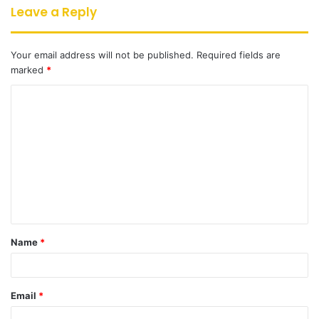
Leave a Reply
Your email address will not be published.
Required fields are
marked
*
C
o
m
m
e
n
t
Name
*
*
Email
*