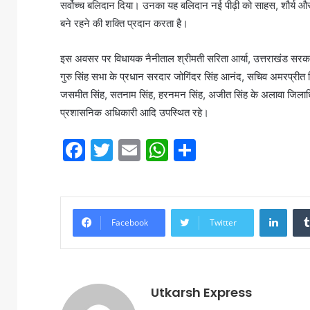
सर्वोच्च बलिदान दिया। उनका यह बलिदान नई पीढ़ी को साहस, शौर्य और राष
बने रहने की शक्ति प्रदान करता है।
इस अवसर पर विधायक नैनीताल श्रीमती सरिता आर्या, उत्तराखंड सरकार में
गुरु सिंह सभा के प्रधान सरदार जोगिंदर सिंह आनंद, सचिव अमरप्रीत सि
जसमीत सिंह, सतनाम सिंह, हरनमन सिंह, अजीत सिंह के अलावा जिलाधिक
प्रशासनिक अधिकारी आदि उपस्थित रहे।
F
T
E
W
S
a
w
m
h
h
c
itt
ai
at
ar
e
er
l
s
e
LinkedIn
Facebook
Twitter
b
A
o
p
o
p
Utkarsh Express
k