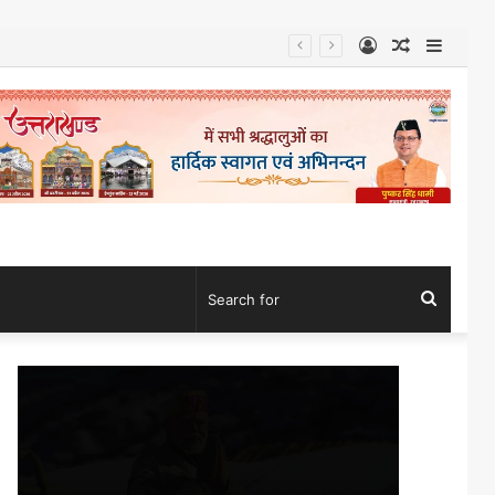
Log
Random
Sideb
In
Article
Search
for