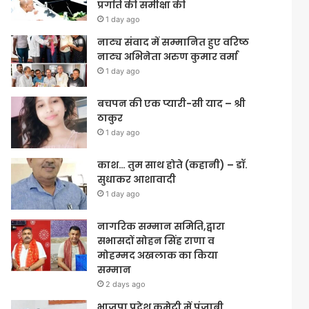
प्रगति की समीक्षा की
1 day ago
नाट्य संवाद में सम्मानित हुए वरिष्ठ
नाट्य अभिनेता अरुण कुमार वर्मा
1 day ago
बचपन की एक प्यारी-सी याद – श्री
ठाकुर
1 day ago
काश… तुम साथ होते (कहानी) – डॉ.
सुधाकर आशावादी
1 day ago
नागरिक सम्मान समिति,द्वारा
सभासदों सोहन सिंह राणा व
मोहम्मद अखलाक का किया
सम्मान
2 days ago
भाजपा प्रदेश कमेटी में पंजाबी