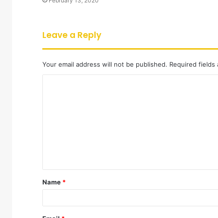
February 13, 2020
Leave a Reply
Your email address will not be published.
Required fields
C
o
m
m
e
n
t
Name
*
*