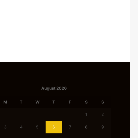
August 2026
M
T
W
T
F
S
S
1
2
3
4
5
6
7
8
9