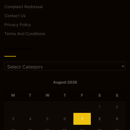
Complaint Redressal
Contact Us
Privacy Policy
Terms And Conditions
Categories
Categories
August 2026
M
T
W
T
F
S
S
1
2
3
4
5
6
7
8
9