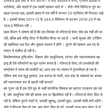
दस्तावेज़ इसी सेवा से भेजे जाते थे। ये पत्र अदालतों में मान्य, ग्रामीण इलाकों में
भरोसेमंद, और शहरों में एक पक्की पहचान वाले थे । जैसे-जैसे डिजिटल युग का
बढ़ता प्रभाव पड़ा, इसकी खपत में दस वर्षों में लगभग 25 प्रतिशत की गिरावट आई
है । इसकी संख्या 2011-12 के 244.4 मिलियन से घटकर 2019-20 में यह
184.6 मिलियन रही ।
डाक विभाग ने घोषणा की है कि एक सितंबर से रजिस्टर्ड पोस्ट सेवा बंद नहीं की जा
रही, बल्कि इसे स्पीड़ पोस्ट में विलयित किया जा रहा है । यानी सुरक्षा और ट्रैकिंग
की खासियत अब तेज़ और कुशल स्वरूप में होंगी । पुराने की पहचान अब नए के
स्पंदन में शामिल हो रही है।
विश्लेषणात्मक दृष्टिकोण- विज्ञान और आधुनिकता, परंपरा और भावनात्मकता यह
द्वन्द्व ही ऐसे परिवर्तनों का मूल प्रश्न बनता है। रजिस्टर्ड पोस्ट,जो दस्तावेज़ों की
सम्प्रेषण में समय की कसौटी था, आज एक नए स्वरूप में पुनरुत्थित हो रहा है।
लेकिन क्या उस शुद्ध दृश्यता, उस कागज़ के स्पर्श, उस पत्र के साहचर्य का अभाव
हमें भावनात्मक रूप से खाली नहीं करता?
हम गुजर रहे हैं एक ऐसे पुल से जहाँ पारंपरिक विश्वास का खटारा उपक्रम ढह रहा
है, और आधुनिक गति की चमक उस पर झिलमिला रही है। रजिस्टर्ड पोस्ट विदा ले
रही है, लेकिन पुराने पत्रों में, उसकी ख़ुशबू, उसकी मुहर, उसकी शांति बनी रहेगी।
जैसे टेलीग्राम विदा हो गया, बुक पोस्ट विदा हो गई, उसकी जगह ज्ञान पोस्ट ने ले