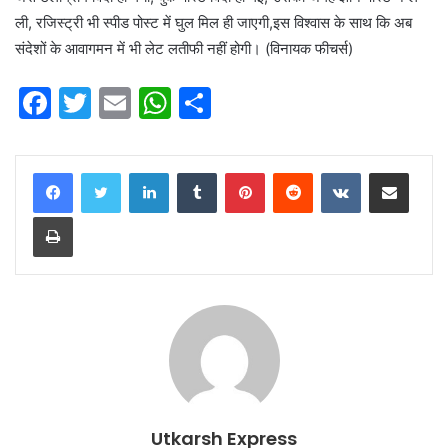
ली, रजिस्ट्री भी स्पीड पोस्ट में घुल मिल ही जाएगी,इस विश्वास के साथ कि अब
संदेशों के आवागमन में भी लेट लतीफी नहीं होगी। (विनायक फीचर्स)
F
T
E
W
S
a
w
m
h
h
c
itt
ai
at
ar
LinkedIn
Tumblr
Pinterest
Reddit
VKontakte
Share via Email
e
er
l
s
e
Print
b
A
o
p
o
p
k
Utkarsh Express