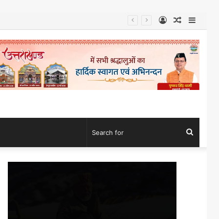
Log
Random
Sideb
In
Article
Search
for