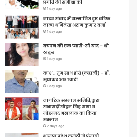
प्रगति की समीक्षा की
1 day ago
नाट्य संवाद में सम्मानित हुए वरिष्ठ
नाट्य अभिनेता अरुण कुमार वर्मा
1 day ago
बचपन की एक प्यारी-सी याद – श्री
ठाकुर
1 day ago
काश… तुम साथ होते (कहानी) – डॉ.
सुधाकर आशावादी
1 day ago
नागरिक सम्मान समिति,द्वारा
सभासदों सोहन सिंह राणा व
मोहम्मद अखलाक का किया
सम्मान
2 days ago
भाजपा प्रदेश कमेटी में पंजाबी