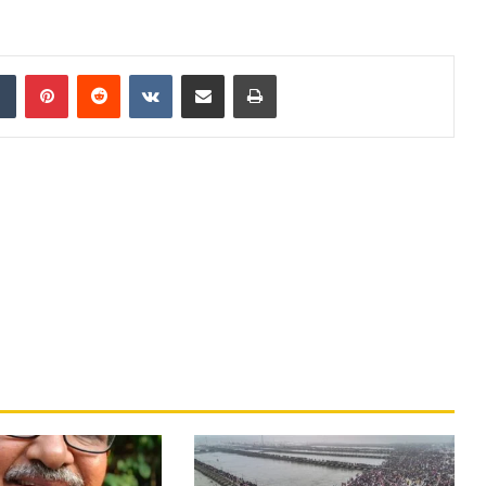
Tumblr
Pinterest
Reddit
VKontakte
Share via Email
Print