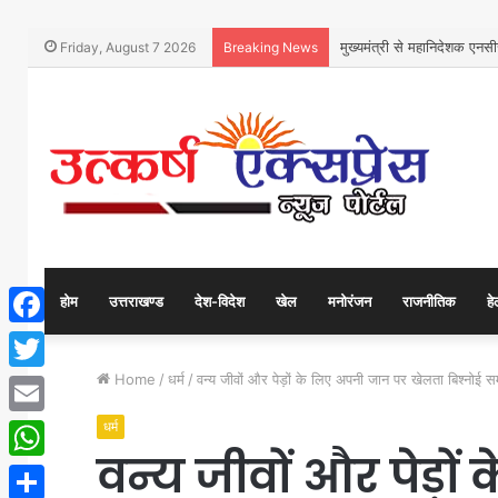
मुख्यमंत्री से महानिदेशक एनसीस
Friday, August 7 2026
Breaking News
होम
उत्तराखण्ड
देश-विदेश
खेल
मनोरंजन
राजनीतिक
हे
Facebook
Home
/
धर्म
/
वन्य जीवों और पेड़ों के लिए अपनी जान पर खेलता बिश्नोई 
Twitter
धर्म
Email
वन्य जीवों और पेड़ो
WhatsApp