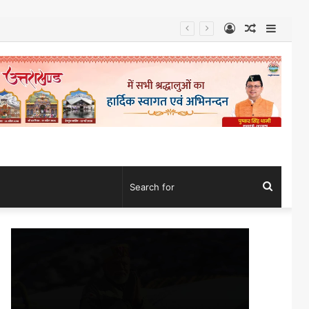
Log
Random
Sideb
In
Article
Search
for