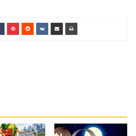
Tumblr
Pinterest
Reddit
VKontakte
Share via Email
Print