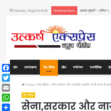
आवाज़ तुम्हारी – अनिल भारद
Saturday, August 8 2026
Breaking News
होम
उत्तराखण्ड
देश-विदेश
खेल
मनोरंजन
राजनीतिक
हे
Facebook
Home
/
देश-विदेश
/
सेना,सरकार और नागरिक सहयोग से ही संभव है आतंक
Twitter
देश-विदेश
Email
सेना,सरकार और ना
WhatsApp