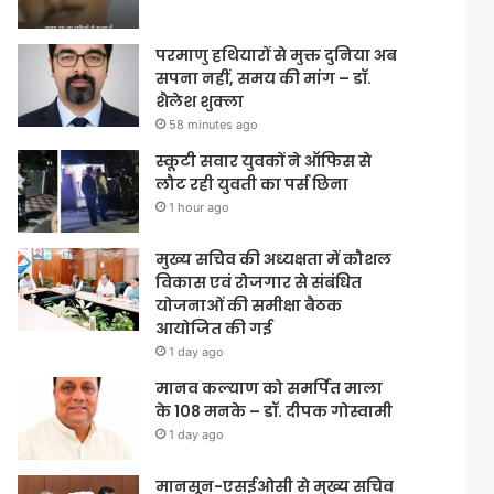
परमाणु हथियारों से मुक्त दुनिया अब
सपना नहीं, समय की मांग – डॉ.
शैलेश शुक्ला
58 minutes ago
स्कूटी सवार युवकों ने ऑफिस से
लौट रही युवती का पर्स छिना
1 hour ago
मुख्य सचिव की अध्यक्षता में कौशल
विकास एवं रोजगार से संबंधित
योजनाओं की समीक्षा बैठक
आयोजित की गई
1 day ago
मानव कल्याण को समर्पित माला
के 108 मनके – डॉ. दीपक गोस्वामी
1 day ago
मानसून-एसईओसी से मुख्य सचिव