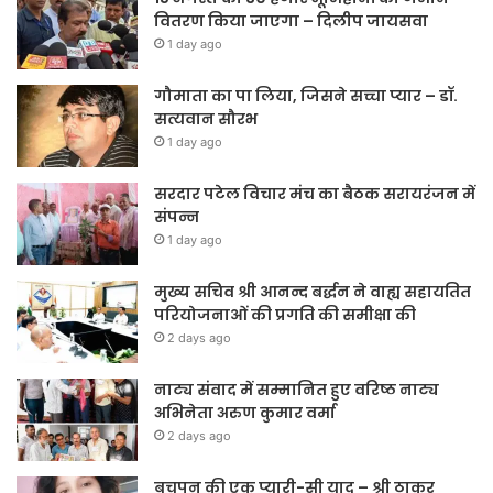
वितरण किया जाएगा – दिलीप जायसवा
1 day ago
गौमाता का पा लिया, जिसने सच्चा प्यार – डॉ.
सत्यवान सौरभ
1 day ago
सरदार पटेल विचार मंच का बैठक सरायरंजन में
संपन्न
1 day ago
मुख्य सचिव श्री आनन्द बर्द्धन ने वाह्य सहायतित
परियोजनाओं की प्रगति की समीक्षा की
2 days ago
नाट्य संवाद में सम्मानित हुए वरिष्ठ नाट्य
अभिनेता अरुण कुमार वर्मा
2 days ago
बचपन की एक प्यारी-सी याद – श्री ठाकुर