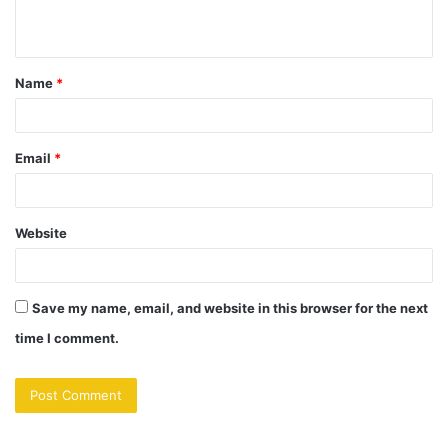
n
t
Name
*
*
Email
*
Website
Save my name, email, and website in this browser for the next
time I comment.