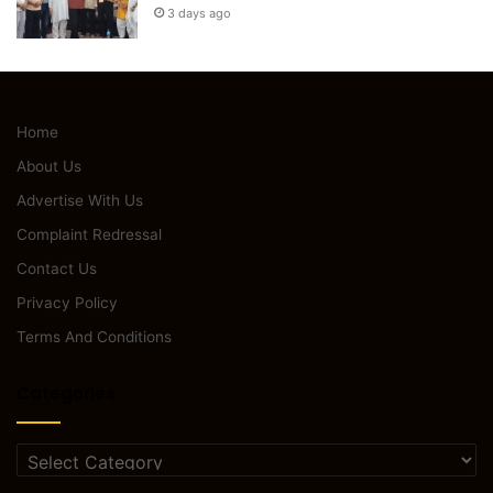
3 days ago
Home
About Us
Advertise With Us
Complaint Redressal
Contact Us
Privacy Policy
Terms And Conditions
Categories
Categories