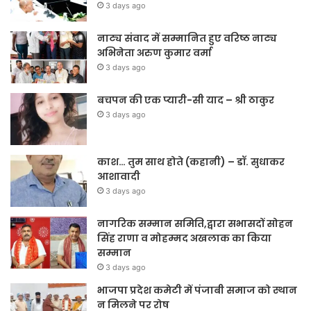
3 days ago
नाट्य संवाद में सम्मानित हुए वरिष्ठ नाट्य
अभिनेता अरुण कुमार वर्मा
3 days ago
बचपन की एक प्यारी-सी याद – श्री ठाकुर
3 days ago
काश… तुम साथ होते (कहानी) – डॉ. सुधाकर
आशावादी
3 days ago
नागरिक सम्मान समिति,द्वारा सभासदों सोहन
सिंह राणा व मोहम्मद अखलाक का किया
सम्मान
3 days ago
भाजपा प्रदेश कमेटी में पंजाबी समाज को स्थान
न मिलने पर रोष