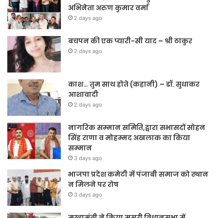
अभिनेता अरुण कुमार वर्मा
2 days ago
बचपन की एक प्यारी-सी याद – श्री ठाकुर
2 days ago
काश… तुम साथ होते (कहानी) – डॉ. सुधाकर
आशावादी
2 days ago
नागरिक सम्मान समिति,द्वारा सभासदों सोहन
सिंह राणा व मोहम्मद अखलाक का किया
सम्मान
3 days ago
भाजपा प्रदेश कमेटी में पंजाबी समाज को स्थान
न मिलने पर रोष
3 days ago
मुख्यमंत्री ने किया मसूरी विधानसभा में