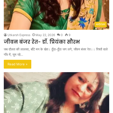
मनोरंजन
Utkarsh Express
May 22, 2026
0
9
जीवन बंजर रेत- डॉ. प्रियंका सौरभ
जब दौलत की लालसा, बाँटे मन के खेत। ठूँठा-ठूँठा जग लगे, जीवन बंजर रेत।। रिश्तों वाले
गाँव में, घूम रहे…
Read More »