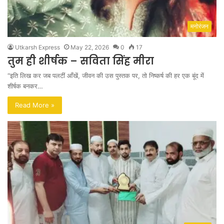
मनोरंजन
Utkarsh Express
May 22, 2026
0
17
तुम ही शीर्षक – सविता सिंह मीरा
“इति लिख कर जब पलटीं आँखें, जीवन की उस पुस्तक पर, तो निष्कर्ष की हर एक बूंद में
शीर्षक बनकर…
Read More »