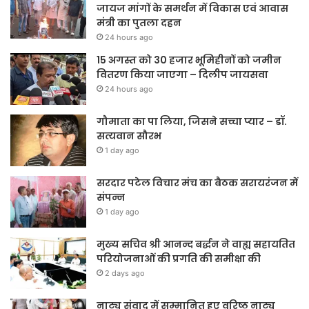
जायज मांगों के समर्थन में विकास एवं आवास
मंत्री का पुतला दहन
24 hours ago
15 अगस्त को 30 हजार भूमिहीनों को जमीन
वितरण किया जाएगा – दिलीप जायसवा
24 hours ago
गौमाता का पा लिया, जिसने सच्चा प्यार – डॉ.
सत्यवान सौरभ
1 day ago
सरदार पटेल विचार मंच का बैठक सरायरंजन में
संपन्न
1 day ago
मुख्य सचिव श्री आनन्द बर्द्धन ने वाह्य सहायतित
परियोजनाओं की प्रगति की समीक्षा की
2 days ago
नाट्य संवाद में सम्मानित हुए वरिष्ठ नाट्य