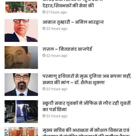
देहात,शिवभक्तों की सेवा की
21 hours ago
आवाज़ तुम्हारी – अनिल भारद्वाज
22 hours ago
ग़ज़ल – नित्यानंद वाजपेई
22 hours ago
परमाणु हथियारों से मुक्त दुनिया अब सपना नहीं,
समय की मांग – डॉ. शैलेश शुक्ला
22 hours ago
स्कूटी सवार युवकों ने ऑफिस से लौट रही युवती
का पर्स छिना
22 hours ago
मुख्य सचिव की अध्यक्षता में कौशल विकास एवं