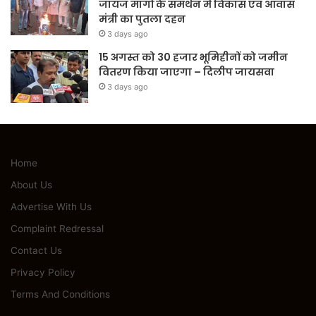
जायज मांगों के समर्थन में विकास एवं आवास
मंत्री का पुतला दहन
3 days ago
15 अगस्त को 30 हजार भूमिहीनों को जमीन
वितरण किया जाएगा – दिलीप जायसवा
3 days ago
Home
About Us
Advertise With Us
Complaint Redressal
Contact Us
Privacy Policy
Terms And Conditions