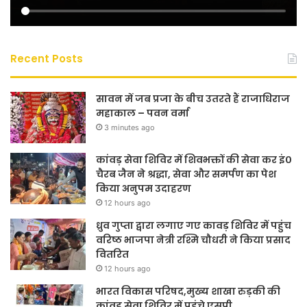
Recent Posts
सावन में जब प्रजा के बीच उतरते हैं राजाधिराज
महाकाल – पवन वर्मा
3 minutes ago
कांवड़ सेवा शिविर में शिवभक्तों की सेवा कर इं०
चैरब जैन ने श्रद्धा, सेवा और समर्पण का पेश
किया अनुपम उदाहरण
12 hours ago
ध्रुव गुप्ता द्वारा लगाए गए कावड़ शिविर में पहुंच
वरिष्ठ भाजपा नेत्री रश्मि चौधरी ने किया प्रसाद
वितरित
12 hours ago
भारत विकास परिषद,मुख्य शाखा रुड़की की
कांवड़ सेवा शिविर में पहुंचे एसपी