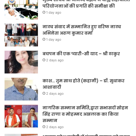
परियोजनाओं की प्रगति की समीक्षा की
1 day ago
नाट्य संवाद में सम्मानित हुए वरिष्ठ नाट्य
अभिनेता अरुण कुमार वर्मा
1 day ago
बचपन की एक प्यारी-सी याद – श्री ठाकुर
2 days ago
काश… तुम साथ होते (कहानी) – डॉ. सुधाकर
आशावादी
2 days ago
नागरिक सम्मान समिति,द्वारा सभासदों सोहन
सिंह राणा व मोहम्मद अखलाक का किया
सम्मान
2 days ago