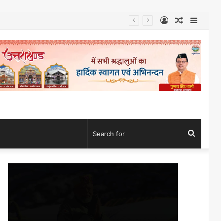
Log
Random
Sideb
In
Article
Search
for