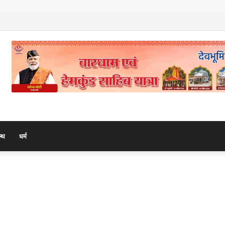
माला के 108 मनके – डॉ. दीपक गोस्वामी
ल्थ
धर्म