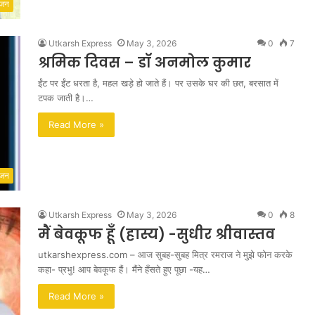
ंजन
Utkarsh Express
May 3, 2026
0
7
श्रमिक दिवस – डॉ अनमोल कुमार
ईंट पर ईंट धरता है, महल खड़े हो जाते हैं। पर उसके घर की छत, बरसात में
टपक जाती है।…
Read More »
ंजन
Utkarsh Express
May 3, 2026
0
8
मैं बेवकूफ हूँ (हास्य) -सुधीर श्रीवास्तव
utkarshexpress.com – आज सुबह-सुबह मित्र रमराज ने मुझे फोन करके
कहा- प्रभु! आप बेवकूफ हैं। मैंने हँसते हुए पूछा -यह…
Read More »