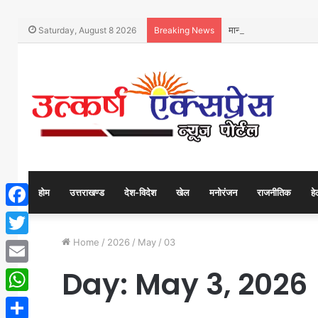
मानव कल्याण को समर्पित 
Saturday, August 8 2026
Breaking News
होम
उत्तराखण्ड
देश-विदेश
खेल
मनोरंजन
राजनीतिक
हे
Facebook
Home
/
2026
/
May
/
03
Twitter
Day:
May 3, 2026
Email
WhatsApp