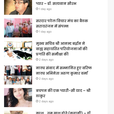
प्यार – डॉ. सत्यवान सौरभ
1 day ago
सरदार पटेल विचार मंच का बैठक
सरायरंजन में संपन्न
1 day ago
मुख्य सचिव श्री आनन्द बर्द्धन ने
वाह्य सहायतित परियोजनाओं की
प्रगति की समीक्षा की
2 days ago
नाट्य संवाद में सम्मानित हुए वरिष्ठ
नाट्य अभिनेता अरुण कुमार वर्मा
2 days ago
बचपन की एक प्यारी-सी याद – श्री
ठाकुर
2 days ago
काश… तुम साथ होते (कहानी) – डॉ.