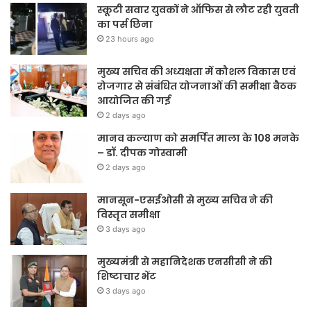
स्कूटी सवार युवकों ने ऑफिस से लौट रही युवती
का पर्स छिना
23 hours ago
मुख्य सचिव की अध्यक्षता में कौशल विकास एवं
रोजगार से संबंधित योजनाओं की समीक्षा बैठक
आयोजित की गई
2 days ago
मानव कल्याण को समर्पित माला के 108 मनके
– डॉ. दीपक गोस्वामी
2 days ago
मानसून-एसईओसी से मुख्य सचिव ने की
विस्तृत समीक्षा
3 days ago
मुख्यमंत्री से महानिदेशक एनसीसी ने की
शिष्टाचार भेंट
3 days ago