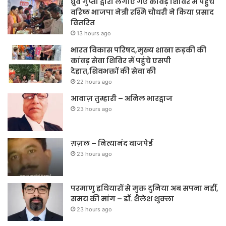
ध्रुव गुप्ता द्वारा लगाए गए कावड़ शिविर में पहुंच
वरिष्ठ भाजपा नेत्री रश्मि चौधरी ने किया प्रसाद
वितरित
13 hours ago
भारत विकास परिषद,मुख्य शाखा रुड़की की
कांवड़ सेवा शिविर में पहुंचे एसपी
देहात,शिवभक्तों की सेवा की
22 hours ago
आवाज़ तुम्हारी – अनिल भारद्वाज
23 hours ago
ग़ज़ल – नित्यानंद वाजपेई
23 hours ago
परमाणु हथियारों से मुक्त दुनिया अब सपना नहीं,
समय की मांग – डॉ. शैलेश शुक्ला
23 hours ago